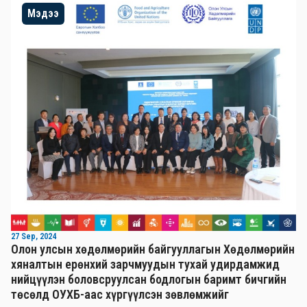
Мэдээ
27 Sep, 2024
Олон улсын хөдөлмөрийн байгууллагын Хөдөлмөрийн
хяналтын ерөнхий зарчмуудын тухай удирдамжид
нийцүүлэн боловсруулсан бодлогын баримт бичгийн
төсөлд ОУХБ-аас хүргүүлсэн зөвлөмжийг