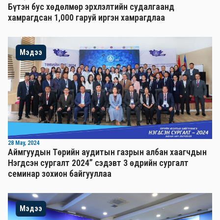
Бүтэн бус хөдөлмөр эрхлэлтийн судалгаанд
хамрагдсан 1,000 гаруй иргэн хамрагдлаа
Мэдээ
28 May, 2024
Аймгуудын Төрийн аудитын газрын албан хаагчдын
Нэгдсэн сургалт 2024” сэдэвт 3 өдрийн сургалт
семинар зохион байгууллаа
Мэдээ