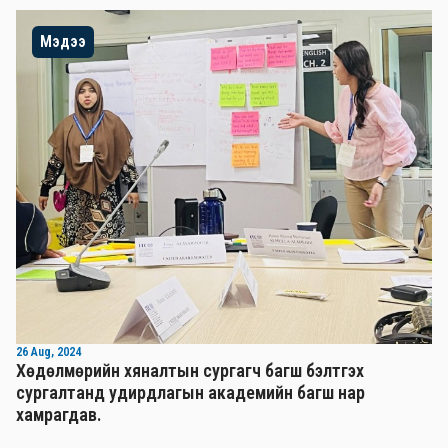
Мэдээ
26 Aug, 2024
Хөдөлмөрийн хяналтын сургагч багш бэлтгэх
сургалтанд удирдлагын академийн багш нар
хамрагдав.