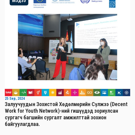
Мэдээ
25 Sep, 2024
Залуучуудын Зохистой Хөдөлмөрийн Сүлжээ (Decent
Work for Youth Network)-ний гишүүдэд зориулсан
сургагч багшийн сургалт амжилттай зохион
байгуулагдлаа.