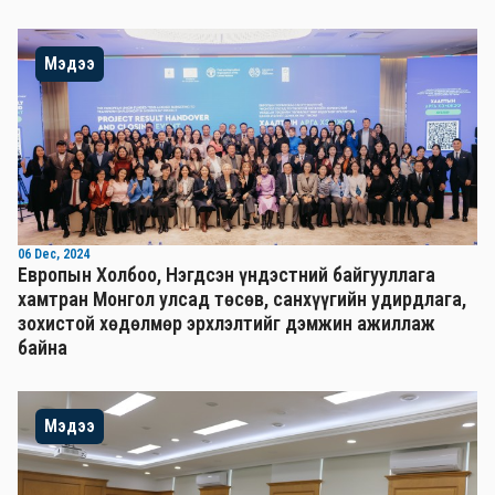
Мэдээ
06 Dec, 2024
Европын Холбоо, Нэгдсэн үндэстний байгууллага
хамтран Монгол улсад төсөв, санхүүгийн удирдлага,
зохистой хөдөлмөр эрхлэлтийг дэмжин ажиллаж
байна
Мэдээ