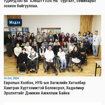
УДИРДЛАГЫГ ХЭВШҮҮЛЭХ НЬ” сургалт, семинарыг
зохион байгууллаа.
Мэдээ
16 Oct, 2024
Европын Холбоо, НҮБ-ын Хөгжлийн Хөтөлбөр
Хамтран Хүртээмжтэй Боловсрол, Хөдөлмөр
Эрхлэлтийг Дэмжин Ажиллаж Байна