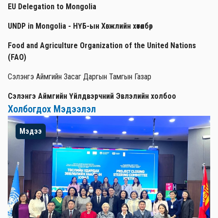
EU Delegation to Mongolia
UNDP in Mongolia - НҮБ-ын Хөгжлийн хөтөлбөр
Food and Agriculture Organization of the United Nations
(FAO)
Сэлэнгэ Аймгийн Засаг Даргын Тамгын Газар
Сэлэнгэ Аймгийн Үйлдвэрчний Эвлэлийн холбоо
Холбогдох Мэдээлэл
Мэдээ