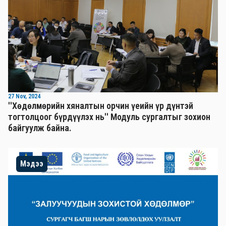
27 Nov, 2024
''Хөдөлмөрийн хяналтын орчин үеийн үр дүнтэй
тогтолцоог бүрдүүлэх нь'' Mодуль сургалтыг зохион
байгуулж байна.
Мэдээ