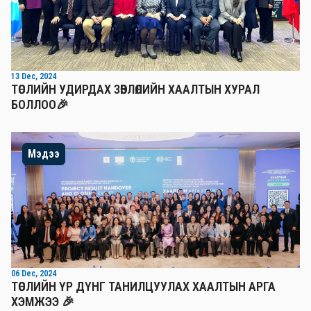
13 Dec, 2024
ТӨСЛИЙН УДИРДАХ ЗӨВЛӨЛИЙН ХААЛТЫН ХУРАЛ
БОЛЛОО🎉
Мэдээ
06 Dec, 2024
ТӨСЛИЙН ҮР ДҮНГ ТАНИЛЦУУЛАХ ХААЛТЫН АРГА
ХЭМЖЭЭ 🎉