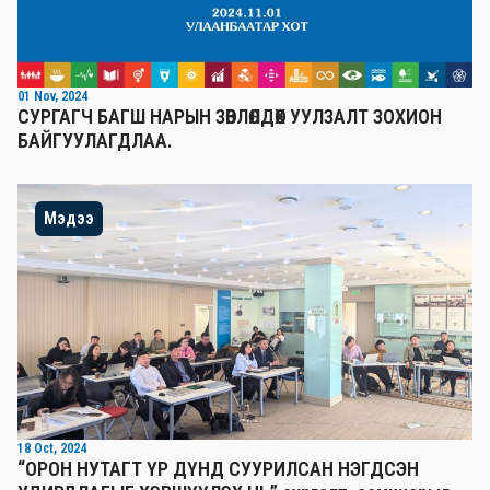
01 Nov, 2024
СУРГАГЧ БАГШ НАРЫН ЗӨВЛӨЛДӨХ УУЛЗАЛТ ЗОХИОН
БАЙГУУЛАГДЛАА.
Мэдээ
18 Oct, 2024
“ОРОН НУТАГТ ҮР ДҮНД СУУРИЛСАН НЭГДСЭН