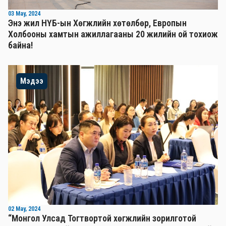
03 May, 2024
Энэ жил НҮБ-ын Хөгжлийн хөтөлбөр, Европын
Холбооны хамтын ажиллагааны 20 жилийн ой тохиож
байна!
Мэдээ
02 May, 2024
“Монгол Улсад Тогтвортой хөгжлийн зорилготой