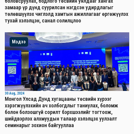
боловсруулах, бодлого төсвийн уялдааг хангах
замаар үр дүнд суурилсан нэгдсэн удирдлагыг
төлөвшүүлэх чиглэлд хамтын ажиллагааг өргөжүүлэх
тухай хэлэлцэн, санал солилцлоо
Мэдээ
30 Aug, 2024
Монгол Улсад Дунд хугацааны төсвийн хүрээг
хэрэгжүүлэхийн ач холбогдлыг таниулах, боломж
болон болзошгүй сорилт бэрхшээлийг тогтоож,
шийдвэрлэх алхмуудын талаар хэлэлцэх уулзалт
семинарыг зохион байгууллаа