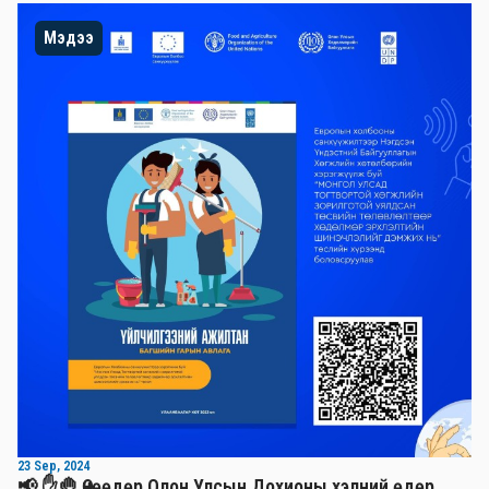
Мэдээ
23 Sep, 2024
📢 ✋🤚 Өнөөдөр Олон Улсын Дохионы хэлний өдөр