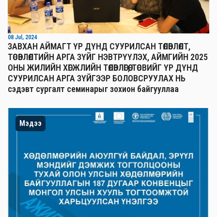
08 Jul, 2024
ЗАВХАН АЙМАГТ ҮР ДҮНД СУУРИЛСАН ТӨЛӨВЛӨЛТ,
ТӨСӨВЛӨЛТИЙН АРГА ЗҮЙГ НЭВТРҮҮЛЭХ, АЙМГИЙН 2025
ОНЫ ЖИЛИЙН ХӨГЖЛИЙН ТӨЛӨВЛӨГӨӨ, ТӨСВИЙГ ҮР ДҮНД
СУУРИЛСАН АРГА ЗҮЙГЭЭР БОЛОВСРУУЛАХ НЬ
сэдэвт сургалт семинарыг зохион байгууллаа
Мэдээ