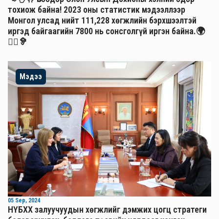
тохиож байна! 2023 оны статистик мэдээллээр
Монгол улсад нийт 111,228 хөгжлийн бэрхшээлтэй
иргэд байгаагийн 7800 нь сонсголгүй иргэн байна.🌍
🧏‍♂️🦻
Мэдээ
05 Sep, 2024
НҮБХХ залуучуудын хөгжлийг дэмжих цогц стратеги