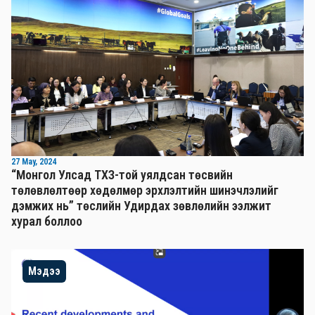
27 May, 2024
“Монгол Улсад ТХЗ-той уялдсан төсвийн
төлөвлөлтөөр хөдөлмөр эрхлэлтийн шинэчлэлийг
дэмжих нь” төслийн Удирдах зөвлөлийн ээлжит
хурал боллоо
Мэдээ