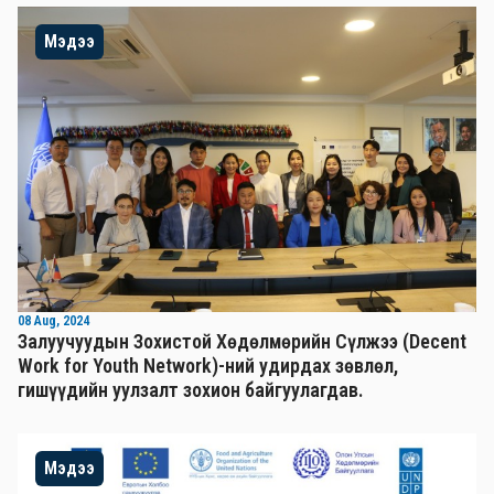
Мэдээ
08 Aug, 2024
Залуучуудын Зохистой Хөдөлмөрийн Сүлжээ (Decent
Work for Youth Network)-ний удирдах зөвлөл,
гишүүдийн уулзалт зохион байгуулагдав.
Мэдээ