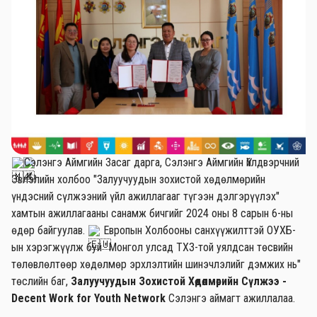
Сэлэнгэ Аймгийн Засаг дарга, Сэлэнгэ Аймгийн Үйлдвэрчний
Эвлэлийн холбоо "Залуучуудын зохистой хөдөлмөрийн
үндэсний сүлжээний үйл ажиллагааг түгээн дэлгэрүүлэх"
хамтын ажиллагааны санамж бичгийг 2024 оны 8 сарын 6-ны
өдөр байгуулав.
Европын Холбооны санхүүжилттэй ОУХБ-
ын хэрэгжүүлж буй "Монгол улсад ТХЗ-той уялдсан төсвийн
төлөвлөлтөөр хөдөлмөр эрхлэлтийн шинэчлэлийг дэмжих нь"
төслийн баг,
Залуучуудын Зохистой Хөдөлмөрийн Сүлжээ -
Decent Work for Youth Network
Сэлэнгэ аймагт ажиллалаа.