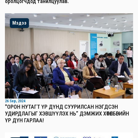
оролцогчдод танилцуулав.
Мэдээ
26 Sep, 2024
"ОРОН НУТАГТ ҮР ДҮНД СУУРИЛСАН НЭГДСЭН
УДИРДЛАГЫГ ХЭВШҮҮЛЭХ НЬ” ДЭМЖИХ ХӨТӨЛБӨРИЙН
ҮР ДҮН ГАРЛАА!