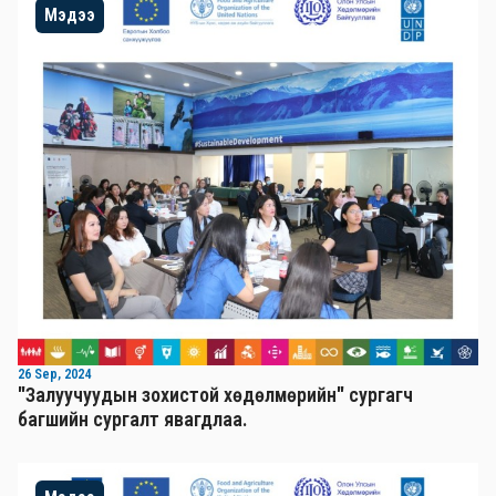
Мэдээ
26 Sep, 2024
"Залуучуудын зохистой хөдөлмөрийн" сургагч
багшийн сургалт явагдлаа.