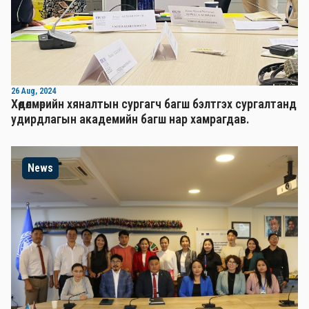
26 Aug, 2024
Хөдөлмөрийн хяналтын сургагч багш бэлтгэх сургалтанд
удирдлагын академийн багш нар хамрагдав.
News