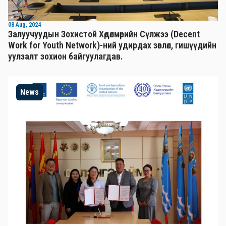
08 Aug, 2024
Залуучуудын Зохистой Хөдөлмөрийн Сүлжээ (Decent
Work for Youth Network)-ний удирдах зөвлөл, гишүүдийн
уулзалт зохион байгуулагдав.
News