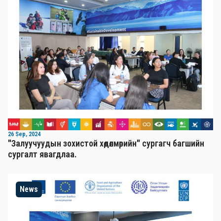
26 Sep, 2024
"Залуучуудын зохистой хөдөлмөрийн" сургагч багшийн
сургалт явагдлаа.
News