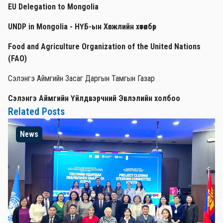
EU Delegation to Mongolia
UNDP in Mongolia - НҮБ-ын Хөгжлийн хөтөлбөр
Food and Agriculture Organization of the United Nations
(FAO)
Сэлэнгэ Аймгийн Засаг Даргын Тамгын Газар
Сэлэнгэ Аймгийн Үйлдвэрчний Эвлэлийн холбоо
Related Posts
News