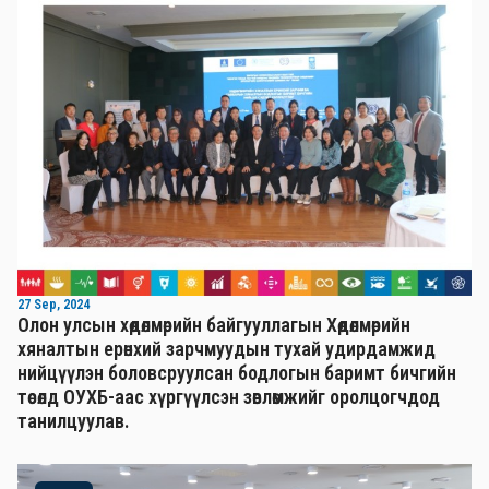
27 Sep, 2024
Олон улсын хөдөлмөрийн байгууллагын Хөдөлмөрийн
хяналтын ерөнхий зарчмуудын тухай удирдамжид
нийцүүлэн боловсруулсан бодлогын баримт бичгийн
төсөлд ОУХБ-аас хүргүүлсэн зөвлөмжийг оролцогчдод
танилцуулав.