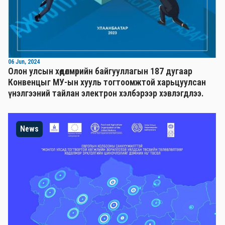
06 Jun, 2024
Олон улсын хөдөлмөрийн байгууллагын 187 дугаар
Конвенцыг МУ-ын хууль тогтоомжтой харьцуулсан
үнэлгээний тайлан электрон хэлбэрээр хэвлэгдлээ.
News