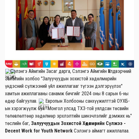
Сэлэнгэ Аймгийн Засаг дарга, Сэлэнгэ Аймгийн Үйлдвэрчний
Эвлэлийн холбоо "Залуучуудын зохистой хөдөлмөрийн
үндэсний сүлжээний үйл ажиллагааг түгээн дэлгэрүүлэх"
хамтын ажиллагааны санамж бичгийг 2024 оны 8 сарын 6-ны
өдөр байгуулав.
Европын Холбооны санхүүжилттэй ОУХБ-
ын хэрэгжүүлж буй "Монгол улсад ТХЗ-той уялдсан төсвийн
төлөвлөлтөөр хөдөлмөр эрхлэлтийн шинэчлэлийг дэмжих нь"
төслийн баг,
Залуучуудын Зохистой Хөдөлмөрийн Сүлжээ -
Decent Work for Youth Network
Сэлэнгэ аймагт ажиллалаа.