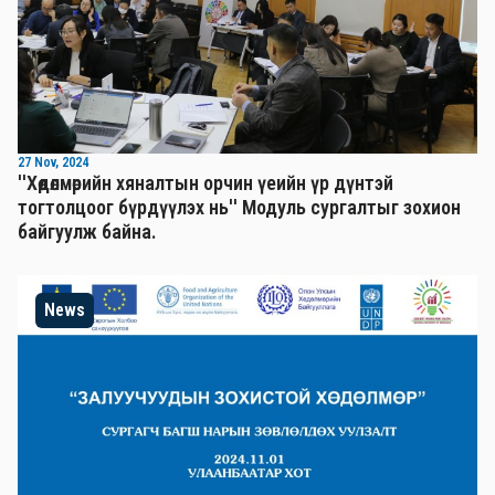
27 Nov, 2024
''Хөдөлмөрийн хяналтын орчин үеийн үр дүнтэй
тогтолцоог бүрдүүлэх нь'' Mодуль сургалтыг зохион
байгуулж байна.
News