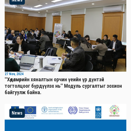
27 Nov, 2024
''Хөдөлмөрийн хяналтын орчин үеийн үр дүнтэй
тогтолцоог бүрдүүлэх нь'' Mодуль сургалтыг зохион
байгуулж байна.
News