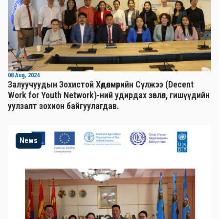
08 Aug, 2024
Залуучуудын Зохистой Хөдөлмөрийн Сүлжээ (Decent
Work for Youth Network)-ний удирдах зөвлөл, гишүүдийн
уулзалт зохион байгуулагдав.
News