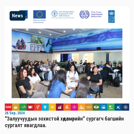
News
26 Sep, 2024
"Залуучуудын зохистой хөдөлмөрийн" сургагч багшийн
сургалт явагдлаа.