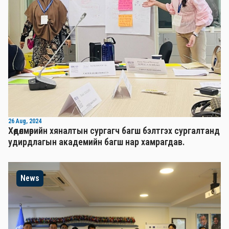
26 Aug, 2024
Хөдөлмөрийн хяналтын сургагч багш бэлтгэх сургалтанд
удирдлагын академийн багш нар хамрагдав.
News