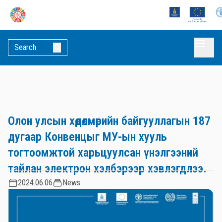
Олон улсын хөдөлмөрийн байгууллагын 187
дугаар Конвенцыг МУ-ын хууль
тогтоомжтой харьцуулсан үнэлгээний
тайлан электрон хэлбэрээр хэвлэгдлээ.
2024.06.06
News