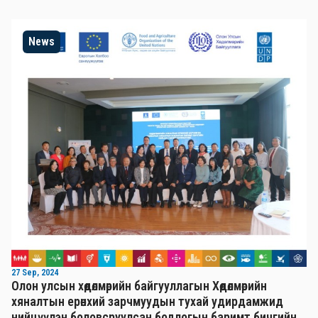
News
27 Sep, 2024
Олон улсын хөдөлмөрийн байгууллагын Хөдөлмөрийн
хяналтын ерөнхий зарчмуудын тухай удирдамжид
нийцүүлэн боловсруулсан бодлогын баримт бичгийн