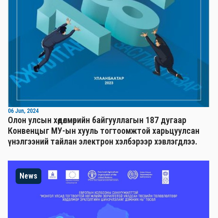
06 Jun, 2024
Олон улсын хөдөлмөрийн байгууллагын 187 дугаар
Конвенцыг МУ-ын хууль тогтоомжтой харьцуулсан
үнэлгээний тайлан электрон хэлбэрээр хэвлэгдлээ.
News