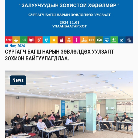
01 Nov, 2024
СУРГАГЧ БАГШ НАРЫН ЗӨВЛӨЛДӨХ УУЛЗАЛТ
ЗОХИОН БАЙГУУЛАГДЛАА.
News