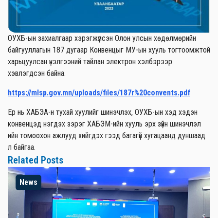
ОУХБ-ын захиалгаар хэрэгжүүлсэн Олон улсын хөдөлмөрийн
байгууллагын 187 дугаар Конвенцыг МУ-ын хууль тогтоомжтой
харьцуулсан үнэлгээний тайлан электрон хэлбэрээр
хэвлэгдсэн байна.
https://mlsp.gov.mn/uploads/files/187r%20convents.pdf
Ер нь ХАБЭА-н тухай хуулийг шинэчлэх, ОУХБ-ын хэд хэдэн
конвенцэд нэгдэх зэрэг ХАБЭМ-ийн хууль эрх зүйн шинэчлэл
ийн томоохон ажлууд хийгдэх гээд багагүй хугацаанд дуншаад
л байгаа.
Related Posts
News