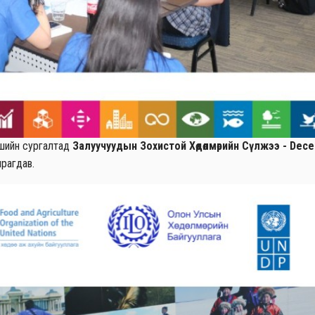
гшийн сургалтад
Залуучуудын Зохистой Хөдөлмөрийн Сүлжээ - Dece
рагдав.