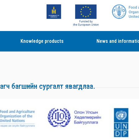
Knowledge products
News and informati
гагч багшийн сургалт явагдлаа.