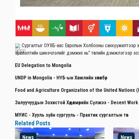
Сургалтыг ОУХБ-аас Европын Холбооны санхүүжилтээр хэрэг
эрхлэлтийн шинэчлэлийг дэмжих нь" төслийн дэмжлэгээр зох
EU Delegation to Mongolia
UNDP in Mongolia - НҮБ-ын Хөгжлийн хөтөлбөр
Food and Agriculture Organization of the United Nations 
Залуучуудын Зохистой Хөдөлмөрийн Сүлжээ - Decent Work
МУИС - Хууль зүйн сургууль - Практик сургалтын төв
Related Posts
News
News