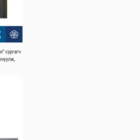
н" сургагч
орчуулж,