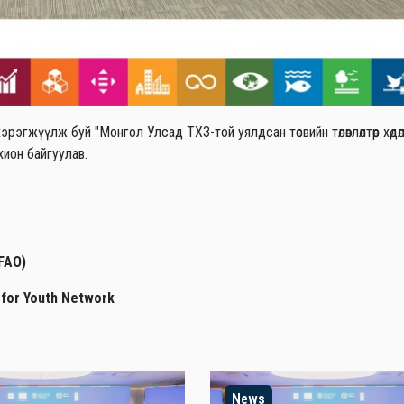
жүүлж буй "Монгол Улсад ТХЗ-той уялдсан төсвийн төлөвлөлтөөр хөдөл
ион байгуулав.
(FAO)
 for Youth Network
News