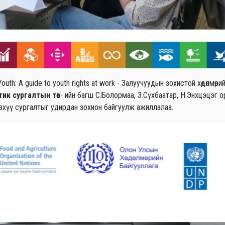
h: A guide to youth rights at work - Залуучуудын зохистой хөдөлмөрий
тик сургалтын төв
- ийн багш С.Болормаа, З.Сүхбаатар, Н.Энхцэцэг 
эхүү сургалтыг удирдан зохион байгуулж ажиллалаа.