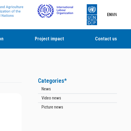
EN
MN
on
Project impact
Contact us
Categories*
News
Video news
Picture news