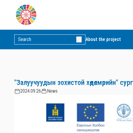
About the project
"Залуучуудын зохистой хөдөлмөрийн" сур
2024.09.26
News