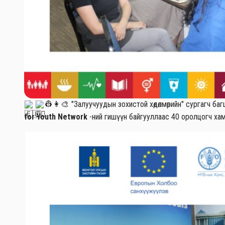
"Залуучуудын зохистой хөдөлмөрийн" сургагч ба
👷‍👩‍🎨
for Youth Network
-ний гишүүн байгууллаас 40 оролцогч хам