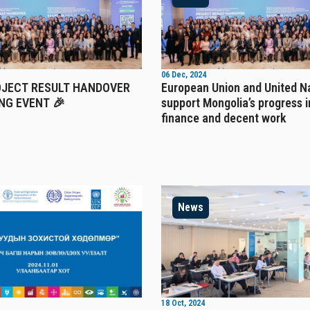
06 Dec, 2024
OJECT RESULT HANDOVER
European Union and United N
NG EVENT 🎉
support Mongolia’s progress i
finance and decent work
News
18 Oct, 2024