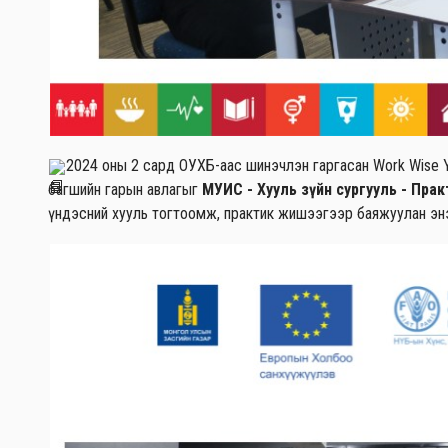
2024 оны 2 сард ОУХБ-аас шинэчлэн гаргасан Work Wise Yout
багшийн гарын авлагыг
МУИС - Хууль зүйн сургууль - Прак
үндэсний хууль тогтоомж, практик жишээгээр баяжуулан эн