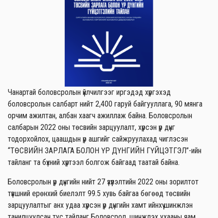
Чанартай боловсролын үйлчилгээг иргэдэд хүргэхэд
боловсролын салбарт нийт 2,400 гаруй байгууллага, 90 мянга
орчим ажилтан, албан хаагч ажиллаж байна. Боловсролын
салбарын 2022 оны төсвийн зарцуулалт, хүрсэн үр дүнг
тодорхойлох, цаашдын үр ашгийг сайжруулахад чиглэсэн
“ТӨСВИЙН ЗАРЛАГА БОЛОН ҮР ДҮНГИЙН ГҮЙЦЭТГЭЛ”-ийн
тайланг та бүхний хүртээл болгож байгаад таатай байна.
Боловсролын үр дүнгийн нийт 27 үзүүлэлтийн 2022 оны зорилтот
түвшний ерөнхий биелэлт 99.5 хувь байгаа бөгөөд төсвийн
зарцуулалтыг анх удаа хүрсэн үр дүнгийн хамт ийнхүү шинжлэн
танилцуулсан тус тайланг Боловсрол, шинжлэх ухааны яам