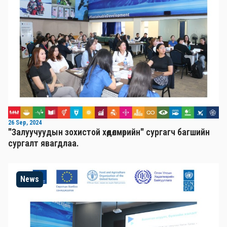
26 Sep, 2024
"Залуучуудын зохистой хөдөлмөрийн" сургагч багшийн
сургалт явагдлаа.
News