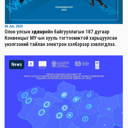
06 Jun, 2024
Олон улсын хөдөлмөрийн байгууллагын 187 дугаар
Конвенцыг МУ-ын хууль тогтоомжтой харьцуулсан
үнэлгээний тайлан электрон хэлбэрээр хэвлэгдлээ.
News