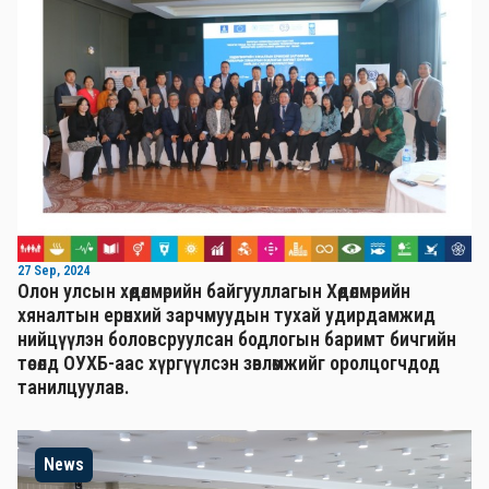
27 Sep, 2024
Олон улсын хөдөлмөрийн байгууллагын Хөдөлмөрийн
хяналтын ерөнхий зарчмуудын тухай удирдамжид
нийцүүлэн боловсруулсан бодлогын баримт бичгийн
төсөлд ОУХБ-аас хүргүүлсэн зөвлөмжийг оролцогчдод
танилцуулав.
News