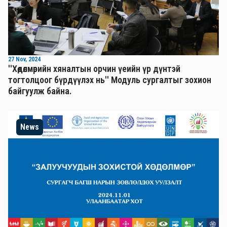
27 Nov, 2024
''Хөдөлмөрийн хяналтын орчин үеийн үр дүнтэй
тогтолцоог бүрдүүлэх нь'' Mодуль сургалтыг зохион
байгуулж байна.
News