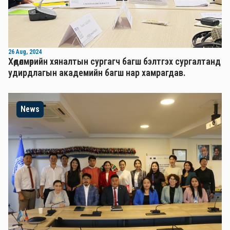
26 Aug, 2024
Хөдөлмөрийн хяналтын сургагч багш бэлтгэх сургалтанд
удирдлагын академийн багш нар хамрагдав.
News