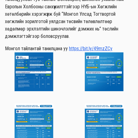
Европын Холбооны санхүүжилттэйгээр НҮБ-ын Хөгжлийн
хөтөлбөрийн хэрэгжүүлж буй “Монгол Улсад Тогтвортой
хөгжлийн зорилготой уялдсан төсвийн төлөвлөлтөөр
хөдөлмөр эрхлэлтийн шинэчлэлийг дэмжих нь” төслийн
дэмжлэгтэйгээр боловсруулав.
Монгол тайлантай танилцана уу
https://bit.ly/49mzZCy