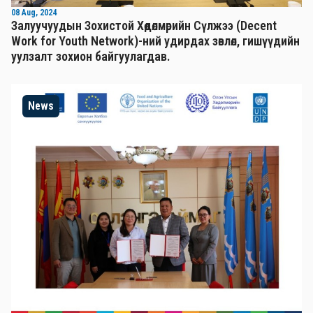
08 Aug, 2024
Залуучуудын Зохистой Хөдөлмөрийн Сүлжээ (Decent
Work for Youth Network)-ний удирдах зөвлөл, гишүүдийн
уулзалт зохион байгуулагдав.
News