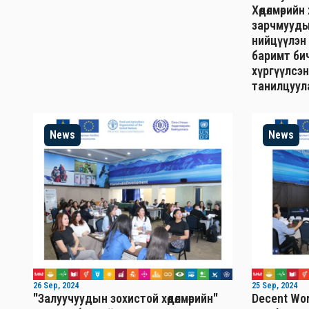
Хөдөлмөрий
зарчмууды
нийцүүлэн
баримт бич
хүргүүлсэн
танилцуул
News
News
26 Sep, 2024
25 Sep, 2024
"Залуучуудын зохистой хөдөлмөрийн"
Decent Wor