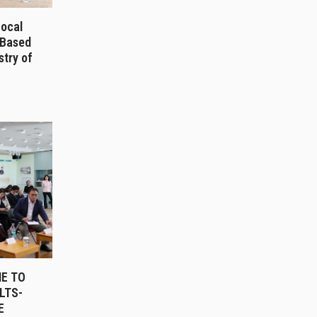
Local
-Based
stry of
E TO
LTS-
E