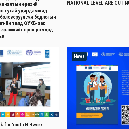
NATIONAL LEVEL ARE OUT N
н хяналтын ерөнхий
н тухай удирдамжид
 боловсруулсан бодлогын
гийн төсөлд ОУХБ-аас
 зөвлөмжийг оролцогчдод
ав.
News
k for Youth Network