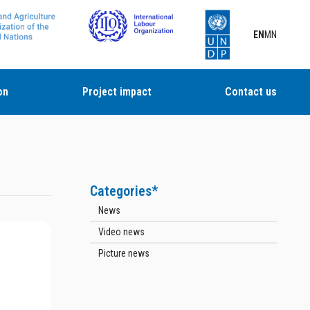
EN
MN
on
Project impact
Contact us
Categories*
News
Video news
Picture news