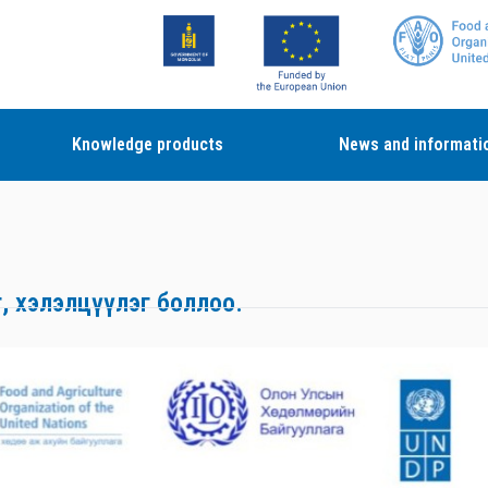
Knowledge products
News and informati
т, хэлэлцүүлэг боллоо.