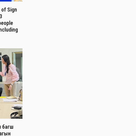
 of Sign
3
 people
including
ч багш
лагын