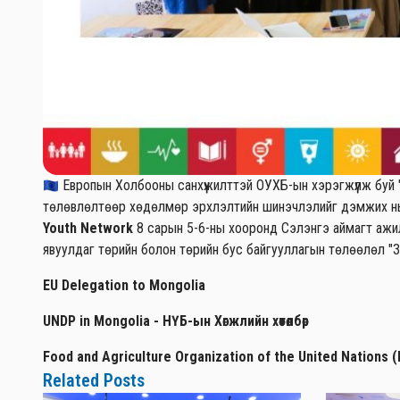
Европын Холбооны санхүүжилттэй ОУХБ-ын хэрэгжүүлж буй
төлөвлөлтөөр хөдөлмөр эрхлэлтийн шинэчлэлийг дэмжих нь
Youth Network
8 сарын 5-6-ны хооронд Сэлэнгэ аймагт ажи
явуулдаг төрийн болон төрийн бус байгууллагын төлөөлөл "З
EU Delegation to Mongolia
UNDP in Mongolia - НҮБ-ын Хөгжлийн хөтөлбөр
Food and Agriculture Organization of the United Nations 
Related Posts