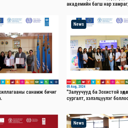
академийн багш нар хамраг
News
05 Aug, 2024
иллагааны санамж бичиг
"Залуучууд ба Зохистой хөдөл
.
сургалт, хэлэлцүүлэг болло
News