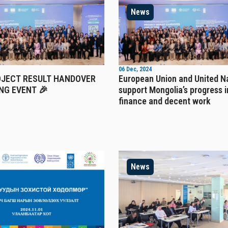
News
06 Dec, 2024
OJECT RESULT HANDOVER
European Union and United N
NG EVENT 🎉
support Mongolia’s progress i
finance and decent work
News