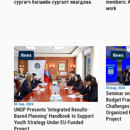
сургагч багшийн сургалт явагдлаа.
members: A
work
News
News
30 Aug, 2024
Seminar on
Budget Fra
05 Sep, 2024
Challenges
UNDP Presents 'Integrated Results-
Organized 
Based Planning' Handbook to Support
Project
Youth Strategy Under EU-Funded
Project