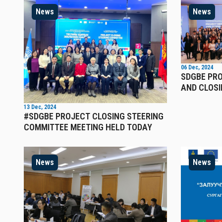
News
News
06 Dec, 2024
SDGBE PR
AND CLOSI
13 Dec, 2024
#SDGBE PROJECT CLOSING STEERING
COMMITTEE MEETING HELD TODAY
News
News