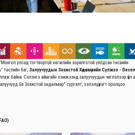
 "Монгол улсад тогтвортой хөгжлийн зорилготой уялдсан төсвийн
" төслийн баг,
Залуучуудын Зохистой Хөдөлмөрийн Сүлжээ - Decen
ллаж байна. Сэлэнгэ аймгийн хэмжээнд залуучуудын чиглэлээр үйл 
алуучууд ба Зохистой хөдөлмөр" сургалт, хэлэлцүүлэгт оролцоо.
(FAO)