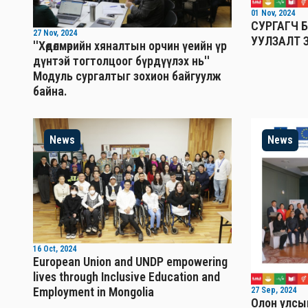
01 Nov, 2024
СУРГАГЧ 
27 Nov, 2024
УУЛЗАЛТ 
''Хөдөлмөрийн хяналтын орчин үеийн үр
дүнтэй тогтолцоог бүрдүүлэх нь''
Mодуль сургалтыг зохион байгуулж
байна.
News
News
16 Oct, 2024
European Union and UNDP empowering
lives through Inclusive Education and
Employment in Mongolia
27 Sep, 2024
Олон улсын