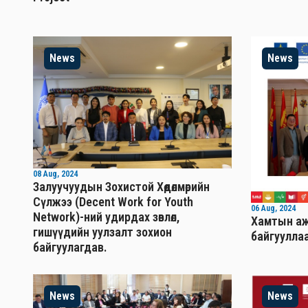
News
News
08 Aug, 2024
Залуучуудын Зохистой Хөдөлмөрийн
Сүлжээ (Decent Work for Youth
06 Aug, 2024
Network)-ний удирдах зөвлөл,
Хамтын аж
гишүүдийн уулзалт зохион
байгууллаа
байгуулагдав.
News
News