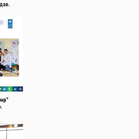
дав.
мөр"
о.