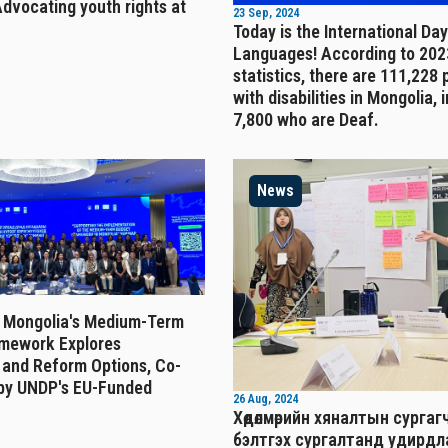
dvocating youth rights at
23 Sep, 2024
Today is the International Day
Languages! According to 202
statistics, there are 111,228
with disabilities in Mongolia, 
7,800 who are Deaf.
News
 Mongolia's Medium-Term
mework Explores
 and Reform Options, Co-
by UNDP's EU-Funded
26 Aug, 2024
Хөдөлмөрийн хяналтын сургаг
бэлтгэх сургалтанд удирд