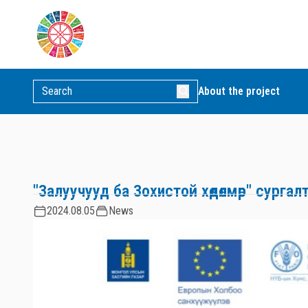
About the project
"Залуучууд ба Зохистой хөдөлмөр" сургал
2024.08.05
News