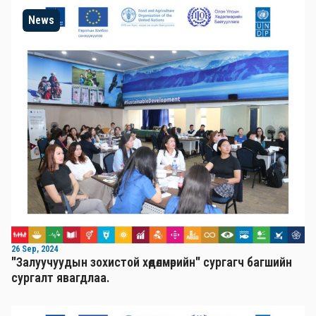
News
26 Sep, 2024
"Залуучуудын зохистой хөдөлмөрийн" сургагч багшийн
сургалт явагдлаа.