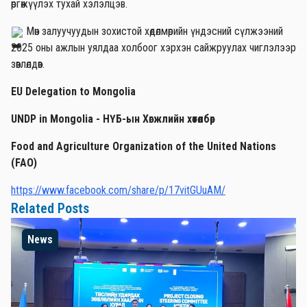
өргөжүүлэх тухай хэлэлцэв.
Мөн залуучуудын зохистой хөдөлмөрийн үндэсний сүлжээний
2025 оны ажлын уялдаа холбоог хэрхэн сайжруулах чиглэлээр
зөвлөлдөв.
EU Delegation to Mongolia
UNDP in Mongolia - НҮБ-ын Хөгжлийн хөтөлбөр
Food and Agriculture Organization of the United Nations
(FAO)
https://www.facebook.com/share/p/17vitGUuAM/
Related Posts
News