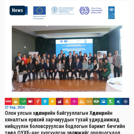
News
27 Sep, 2024
Олон улсын хөдөлмөрийн байгууллагын Хөдөлмөрийн
хяналтын ерөнхий зарчмуудын тухай удирдамжид
нийцүүлэн боловсруулсан бодлогын баримт бичгийн
төсөлд ОУХБ-аас хүргүүлсэн зөвлөмжийг оролцогчдод