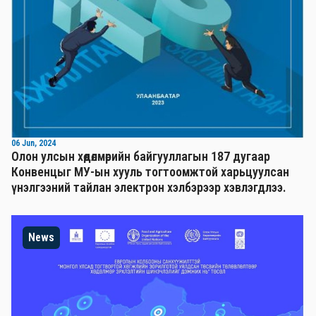
06 Jun, 2024
Олон улсын хөдөлмөрийн байгууллагын 187 дугаар
Конвенцыг МУ-ын хууль тогтоомжтой харьцуулсан
үнэлгээний тайлан электрон хэлбэрээр хэвлэгдлээ.
News