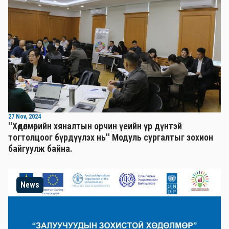
27 Nov, 2024
''Хөдөлмөрийн хяналтын орчин үеийн үр дүнтэй
тогтолцоог бүрдүүлэх нь'' Mодуль сургалтыг зохион
байгуулж байна.
News