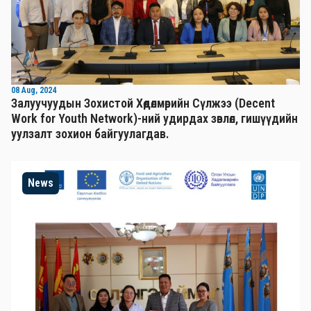
08 Aug, 2024
Залуучуудын Зохистой Хөдөлмөрийн Сүлжээ (Decent
Work for Youth Network)-ний удирдах зөвлөл, гишүүдийн
уулзалт зохион байгуулагдав.
News