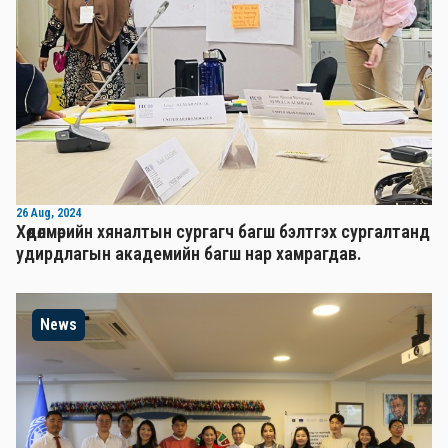
26 Aug, 2024
Хөдөлмөрийн хяналтын сургагч багш бэлтгэх сургалтанд
удирдлагын академийн багш нар хамрагдав.
News