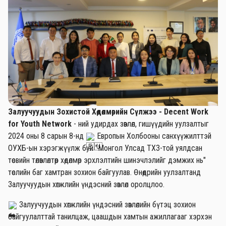
Залуучуудын Зохистой Хөдөлмөрийн Сүлжээ - Decent Work
for Youth Network
- ний удирдах зөвлөл, гишүүдийн уулзалтыг
2024 оны 8 сарын 8-нд
Европын Холбооны санхүүжилттэй
ОУХБ-ын хэрэгжүүлж буй "Монгол Улсад ТХЗ-той уялдсан
төсвийн төлөвлөлтөөр хөдөлмөр эрхлэлтийн шинэчлэлийг дэмжих нь"
төслийн баг хамтран зохион байгуулав. Өнөөдрийн уулзалтанд
Залуучуудын хөгжлийн үндэсний зөвлөл оролцлоо.
Залуучуудын хөгжлийн үндэсний зөвлөлийн бүтэц зохион
байгуулалттай танилцаж, цаашдын хамтын ажиллагааг хэрхэн