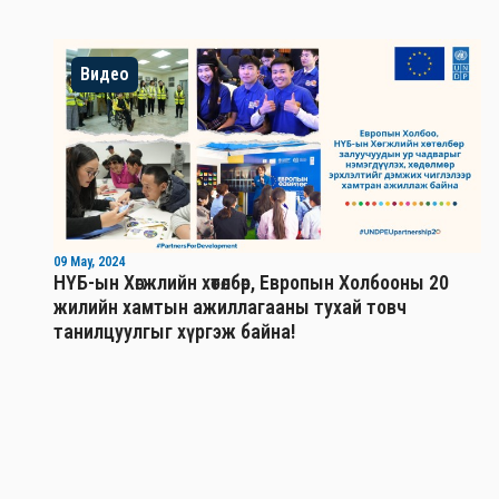
Видео
09 May, 2024
НҮБ-ын Хөгжлийн хөтөлбөр, Европын Холбооны 20
жилийн хамтын ажиллагааны тухай товч
танилцуулгыг хүргэж байна!