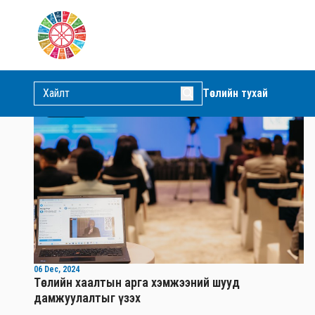
МЭДЭЭЛЭЛ
Мэдээ
Видео
Зурган мэдээ
Төслийн тухай
Видео
06 Dec, 2024
Төслийн хаалтын арга хэмжээний шууд
дамжуулалтыг үзэх