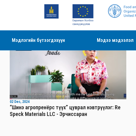
Мэдлэгийн бүтээгдэхүүн
Мэдээ мэдээлэл
Видео
02 Dec, 2024
“Шинэ агропренёрс түүх” цуврал нэвтрүүлэг: Re
Speck Materials LLC - Эрчиссаран