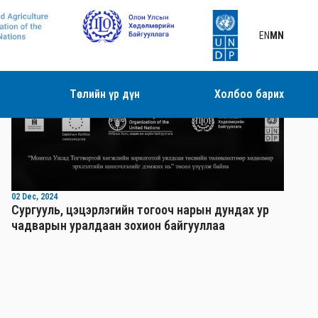
EN
MN
Төслийн үр дүн
Холбоо барих
Видео
02 Dec, 2024
Сургууль, цэцэрлэгийн тогооч нарын дундах ур
чадварын уралдаан зохион байгууллаа