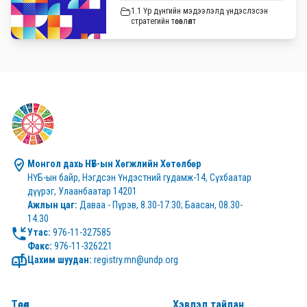
1.1 Үр дүнгийн мэдээлэлд үндэслэсэн
стратегийн төсөвлөлт
Монгол дахь НҮБ-ын Хөгжлийн Хөтөлбөр
НҮБ-ын байр, Нэгдсэн Үндэстний гудамж-14, Сүхбаатар 
дүүрэг, Улаанбаатар 14201
Ажлын цаг:
 Даваа - Пүрэв, 8.30-17.30; Баасан, 08.30-
14.30
Утас:
Факс:
 976-11-326221
Цахим шуудан:
 registry.mn@undp.org
Төсөл
Хэвлэл тайлан