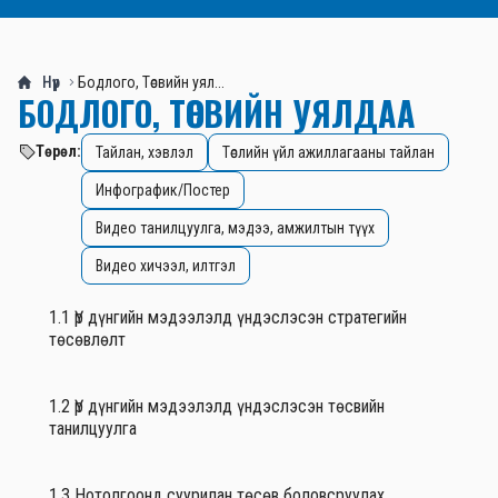
Нүүр
Бодлого, Төсвийн уял...
БОДЛОГО, ТӨСВИЙН УЯЛДАА
Төрөл:
Тайлан, хэвлэл
Төслийн үйл ажиллагааны тайлан
Инфографик/Постер
Видео танилцуулга, мэдээ, амжилтын түүх
Видео хичээл, илтгэл
1.1 Үр дүнгийн мэдээлэлд үндэслэсэн стратегийн
төсөвлөлт
1.2 Үр дүнгийн мэдээлэлд үндэслэсэн төсвийн
танилцуулга
1.3 Нотолгоонд суурилан төсөв боловсруулах