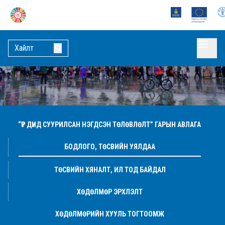
“ҮР ДҮНД СУУРИЛСАН НЭГДСЭН ТӨЛӨВЛӨЛТ” ГАРЫН АВЛАГА
БОДЛОГО, ТӨСВИЙН УЯЛДАА
ТӨСВИЙН ХЯНАЛТ, ИЛ ТОД БАЙДАЛ
ХӨДӨЛМӨР ЭРХЛЭЛТ
ХӨДӨЛМӨРИЙН ХУУЛЬ ТОГТООМЖ