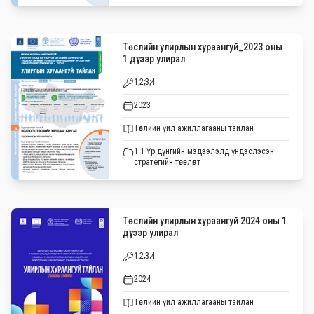
Төслийн улирлын хураангуй_2023 оны
1 дүгээр улирал
1;2;3;4
2023
Төслийн үйл ажиллагааны тайлан
1.1 Үр дүнгийн мэдээлэлд үндэслэсэн
стратегийн төсөвлөлт
Төслийн улирлын хураангуй 2024 оны 1
дүгээр улирал
1;2;3;4
2024
Төслийн үйл ажиллагааны тайлан