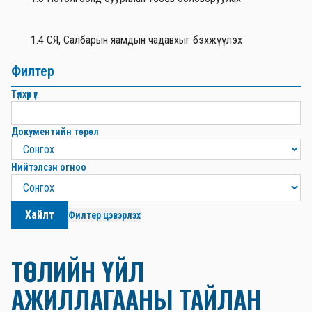
1.4 СЯ, Салбарын яамдын чадавхыг бэхжүүлэх
Филтер
Түлхүүр үг
Документийн төрөл
Нийтэлсэн огноо
Хайлт
Филтер цэвэрлэх
ТӨСЛИЙН ҮЙЛ
АЖИЛЛАГААНЫ ТАЙЛАН