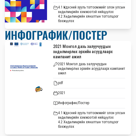
4.1 Үндэсний хууль тогтоомжийг олон улсын
хөдөлмөрийн хэмжээтэй нийцүүлэх
4.2 Хөдөлмөрийн хяналтын тогтолцоог
бэхжүүлэх
ИНФОГРАФИК/ПОСТЕР
2021 Монгол дахь залуучуудын
хөдөлмөрлөх эрхийн асуудлаарх
кампанит ажил
2021 Монгол дахь залуучуудын
хөдөлмөрлөх эрхийн асуудлаарх кампанит
ажил
pdf
2021
Инфографик/Постер
4.1 Үндэсний хууль тогтоомжийг олон улсын
хөдөлмөрийн хэмжээтэй нийцүүлэх
4.2 Хөдөлмөрийн хяналтын тогтолцоог
бэхжүүлэх