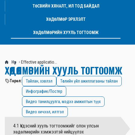
ТӨСВИЙН ХЯНАЛТ, ИЛ ТОД БАЙДАЛ
ХӨДӨЛМӨР ЭРХЛЭЛТ
ХӨДӨЛМӨРИЙН ХУУЛЬ ТОГТООМЖ
Нүүр
Effective applicatio...
ХӨДӨЛМӨРИЙН ХУУЛЬ ТОГТООМЖ
Төрөл:
Тайлан, хэвлэл
Төслийн үйл ажиллагааны тайлан
Инфографик/Постер
Видео танилцуулга, мэдээ амжилтын түүх
Видео хичээл, илтгэл
4.1 Үндэсний хууль тогтоомжийг олон улсын
хөдөлмөрийн хэмжээтэй нийцүүлэх