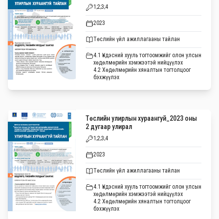
1;2;3;4
2023
Төслийн үйл ажиллагааны тайлан
4.1 Үндэсний хууль тогтоомжийг олон улсын
хөдөлмөрийн хэмжээтэй нийцүүлэх
4.2 Хөдөлмөрийн хяналтын тогтолцоог
бэхжүүлэх
Төслийн улирлын хураангуй_2023 оны
2 дугаар улирал
1;2;3;4
2023
Төслийн үйл ажиллагааны тайлан
4.1 Үндэсний хууль тогтоомжийг олон улсын
хөдөлмөрийн хэмжээтэй нийцүүлэх
4.2 Хөдөлмөрийн хяналтын тогтолцоог
бэхжүүлэх