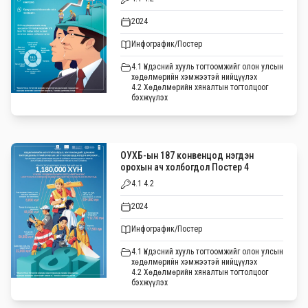
2024
Инфографик/Постер
4.1 Үндэсний хууль тогтоомжийг олон улсын
хөдөлмөрийн хэмжээтэй нийцүүлэх
4.2 Хөдөлмөрийн хяналтын тогтолцоог
бэхжүүлэх
ОУХБ-ын 187 конвенцод нэгдэн
орохын ач холбогдол Постер 4
4.1 4.2
2024
Инфографик/Постер
4.1 Үндэсний хууль тогтоомжийг олон улсын
хөдөлмөрийн хэмжээтэй нийцүүлэх
4.2 Хөдөлмөрийн хяналтын тогтолцоог
бэхжүүлэх