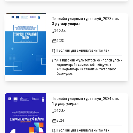
Төслийн улирлын хураангуй_2023 оны
3 дугаар улирал
1;2;3;4
2023
Төслийн үйл ажиллагааны тайлан
4.1 Үндэсний хууль тогтоомжийг олон улсын
хөдөлмөрийн хэмжээтэй нийцүүлэх
4.2 Хөдөлмөрийн хяналтын тогтолцоог
бэхжүүлэх
Төслийн улирлын хураангуй_2024 оны
1 дүгээр улирал
1;2;3;4
2024
Төслийн үйл ажиллагааны тайлан