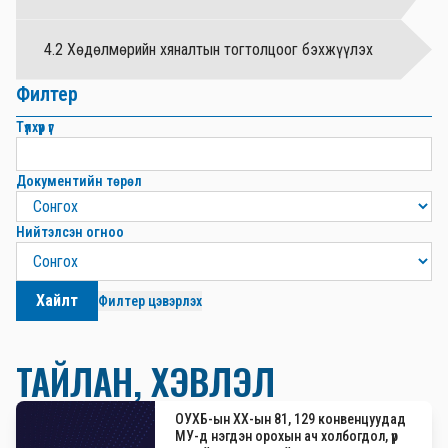
4.2 Хөдөлмөрийн хяналтын тогтолцоог бэхжүүлэх
Филтер
Түлхүүр үг
Документийн төрөл
Нийтэлсэн огноо
Хайлт
Филтер цэвэрлэх
ТАЙЛАН, ХЭВЛЭЛ
ОУХБ-ын ХХ-ын 81, 129 конвенцуудад
МУ-д нэгдэн орохын ач холбогдол, үр