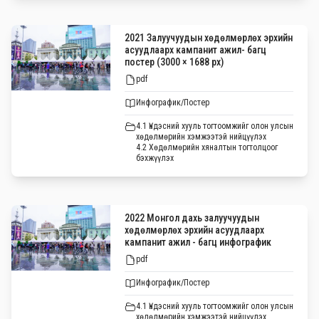
2021 Залуучуудын хөдөлмөрлөх эрхийн
асуудлаарх кампанит ажил- багц
постер (3000 × 1688 px)
pdf
Инфографик/Постер
4.1 Үндэсний хууль тогтоомжийг олон улсын
хөдөлмөрийн хэмжээтэй нийцүүлэх
4.2 Хөдөлмөрийн хяналтын тогтолцоог
бэхжүүлэх
2022 Монгол дахь залуучуудын
хөдөлмөрлөх эрхийн асуудлаарх
кампанит ажил - багц инфографик
pdf
Инфографик/Постер
4.1 Үндэсний хууль тогтоомжийг олон улсын
хөдөлмөрийн хэмжээтэй нийцүүлэх