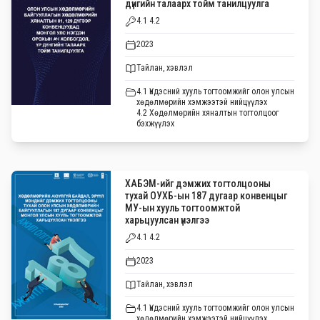
дүнгийн талаарх тойм танилцуулга
4.1 4.2
2023
Тайлан, хэвлэл
4.1 Үндэсний хууль тогтоомжийг олон улсын
хөдөлмөрийн хэмжээтэй нийцүүлэх
4.2 Хөдөлмөрийн хяналтын тогтолцоог
бэхжүүлэх
ХАБЭМ-ийг дэмжих тогтолцооны
тухай ОУХБ-ын 187 дугаар конвенцыг
МУ-ын хууль тогтоомжтой
харьцуулсан үнэлгээ
4.1 4.2
2023
Тайлан, хэвлэл
4.1 Үндэсний хууль тогтоомжийг олон улсын
хөдөлмөрийн хэмжээтэй нийцүүлэх