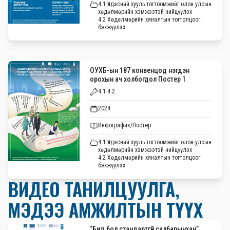
4.1 Үндэсний хууль тогтоомжийг олон улсын
хөдөлмөрийн хэмжээтэй нийцүүлэх
4.2 Хөдөлмөрийн хяналтын тогтолцоог
бэхжүүлэх
ОУХБ-ын 187 конвенцод нэгдэн
орохын ач холбогдол Постер 1
4.1 4.2
2024
Инфографик/Постер
4.1 Үндэсний хууль тогтоомжийг олон улсын
хөдөлмөрийн хэмжээтэй нийцүүлэх
4.2 Хөдөлмөрийн хяналтын тогтолцоог
бэхжүүлэх
ВИДЕО ТАНИЛЦУУЛГА,
МЭДЭЭ АМЖИЛТЫН ТҮҮХ
“Бид бол стандартгүй салбарынхан”