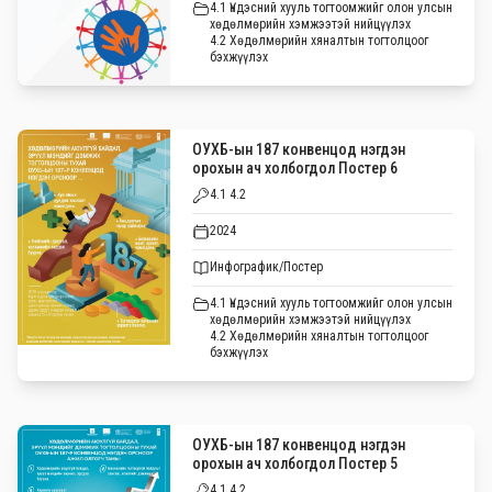
4.1 Үндэсний хууль тогтоомжийг олон улсын
хөдөлмөрийн хэмжээтэй нийцүүлэх
4.2 Хөдөлмөрийн хяналтын тогтолцоог
бэхжүүлэх
ОУХБ-ын 187 конвенцод нэгдэн
орохын ач холбогдол Постер 6
4.1 4.2
2024
Инфографик/Постер
4.1 Үндэсний хууль тогтоомжийг олон улсын
хөдөлмөрийн хэмжээтэй нийцүүлэх
4.2 Хөдөлмөрийн хяналтын тогтолцоог
бэхжүүлэх
ОУХБ-ын 187 конвенцод нэгдэн
орохын ач холбогдол Постер 5
4.1 4.2