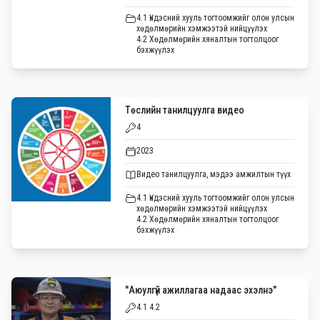
4.1 Үндэсний хууль тогтоомжийг олон улсын
хөдөлмөрийн хэмжээтэй нийцүүлэх
4.2 Хөдөлмөрийн хяналтын тогтолцоог
бэхжүүлэх
Төслийн танилцуулга видео
4
2023
Видео танилцуулга, мэдээ амжилтын түүх
4.1 Үндэсний хууль тогтоомжийг олон улсын
хөдөлмөрийн хэмжээтэй нийцүүлэх
4.2 Хөдөлмөрийн хяналтын тогтолцоог
бэхжүүлэх
"Аюулгүй ажиллагаа надаас эхэлнэ"
4.1 4.2