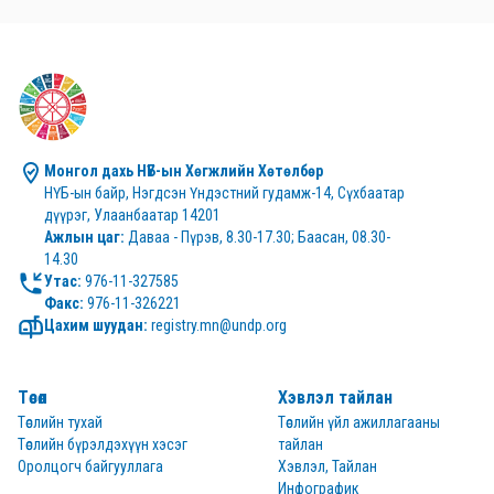
Монгол дахь НҮБ-ын Хөгжлийн Хөтөлбөр
НҮБ-ын байр, Нэгдсэн Үндэстний гудамж-14, Сүхбаатар 
дүүрэг, Улаанбаатар 14201
Ажлын цаг:
 Даваа - Пүрэв, 8.30-17.30; Баасан, 08.30-
14.30
Утас:
Факс:
 976-11-326221
Цахим шуудан:
 registry.mn@undp.org
Төсөл
Хэвлэл тайлан
Төслийн тухай
Төслийн үйл ажиллагааны
Төслийн бүрэлдэхүүн хэсэг
тайлан
Оролцогч байгууллага
Хэвлэл, Тайлан
Инфографик