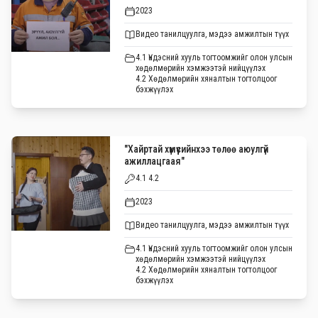
2023
Видео танилцуулга, мэдээ амжилтын түүх
4.1 Үндэсний хууль тогтоомжийг олон улсын
хөдөлмөрийн хэмжээтэй нийцүүлэх
4.2 Хөдөлмөрийн хяналтын тогтолцоог
бэхжүүлэх
"Хайртай хүмүүсийнхээ төлөө аюулгүй
ажиллацгаая"
4.1 4.2
2023
Видео танилцуулга, мэдээ амжилтын түүх
4.1 Үндэсний хууль тогтоомжийг олон улсын
хөдөлмөрийн хэмжээтэй нийцүүлэх
4.2 Хөдөлмөрийн хяналтын тогтолцоог
бэхжүүлэх