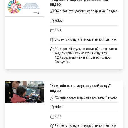
видео
“Бид бол стандартгүй салбарынхан” видео
video
2024
Видео танилцуулга, мэдээ амжилтын түүх
4.1 Үндэсний хууль тогтоомжийг олон улсын
хөдөлмөрийн хэмжээтэй нийцүүлэх
4.2 Хөдөлмөрийн хяналтын тогтолцоог
бэхжүүлэх
“Хамгийн олон мэргэжилтэй залуу”
видео
“Хамгийн олон мэргэжилтэй залуу” видео
video
2024
Видео танилцуулга, мэдээ амжилтын түүх