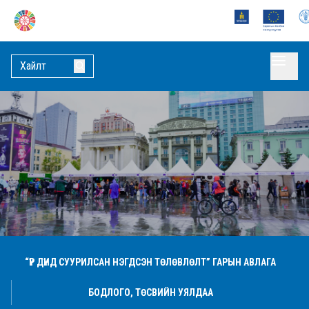
“ҮР ДҮНД СУУРИЛСАН НЭГДСЭН ТӨЛӨВЛӨЛТ” ГАРЫН АВЛАГА
БОДЛОГО, ТӨСВИЙН УЯЛДАА