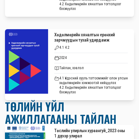
4.2 Хөдөлмөрийн хяналтын тогтолцоог
бэхжүүлэх
Хөдөлмөрийн хяналтын ерөнхий
зарчмуудын тухай удирдамж
4.1 4.2
2024
Тайлан, хэвлэл
4.1 Үндэсний хууль тогтоомжийг олон улсын
хөдөлмөрийн хэмжээтэй нийцүүлэх
4.2 Хөдөлмөрийн хяналтын тогтолцоог
бэхжүүлэх
ТӨСЛИЙН ҮЙЛ
АЖИЛЛАГААНЫ ТАЙЛАН
Төслийн улирлын хураангуй_2023 оны
1 дүгээр улирал