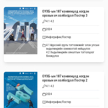
ОУХБ-ын 187 конвенцод нэгдэн
орохын ач холбогдол Постер 3
4.1 4.2
2024
Инфографик/Постер
4.1 Үндэсний хууль тогтоомжийг олон улсын
хөдөлмөрийн хэмжээтэй нийцүүлэх
4.2 Хөдөлмөрийн хяналтын тогтолцоог
бэхжүүлэх
ОУХБ-ын 187 конвенцод нэгдэн
орохын ач холбогдол Постер 2
4.1 4.2
2024
Инфографик/Постер