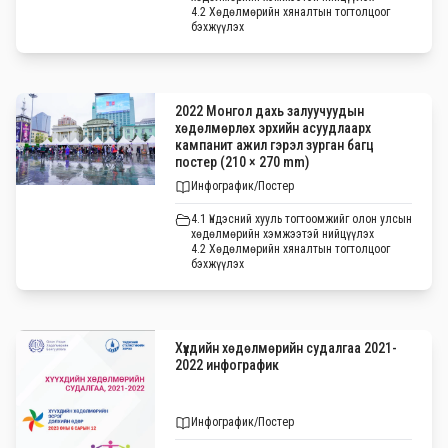
4.2 Хөдөлмөрийн хяналтын тогтолцоог
бэхжүүлэх
2022 Монгол дахь залуучуудын
хөдөлмөрлөх эрхийн асуудлаарх
кампанит ажил гэрэл зурган багц
постер (210 × 270 mm)
Инфографик/Постер
4.1 Үндэсний хууль тогтоомжийг олон улсын
хөдөлмөрийн хэмжээтэй нийцүүлэх
4.2 Хөдөлмөрийн хяналтын тогтолцоог
бэхжүүлэх
Хүүхдийн хөдөлмөрийн судалгаа 2021-
2022 инфографик
Инфографик/Постер