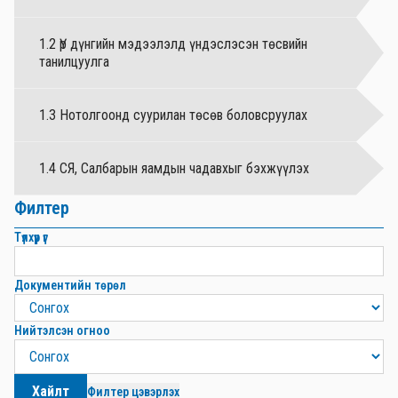
1.2 Үр дүнгийн мэдээлэлд үндэслэсэн төсвийн
танилцуулга
1.3 Нотолгоонд суурилан төсөв боловсруулах
1.4 СЯ, Салбарын яамдын чадавхыг бэхжүүлэх
Филтер
Түлхүүр үг
Документийн төрөл
Нийтэлсэн огноо
Хайлт
Филтер цэвэрлэх