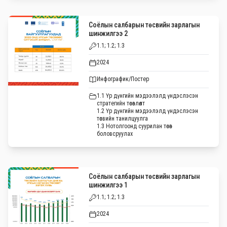
Соёлын салбарын төсвийн зарлагын
шинжилгээ 2
1.1; 1.2; 1.3
2024
Инфографик/Постер
1.1 Үр дүнгийн мэдээлэлд үндэслэсэн
стратегийн төсөвлөлт
1.2 Үр дүнгийн мэдээлэлд үндэслэсэн
төсвийн танилцуулга
1.3 Нотолгоонд суурилан төсөв
боловсруулах
Соёлын салбарын төсвийн зарлагын
шинжилгээ 1
1.1; 1.2; 1.3
2024