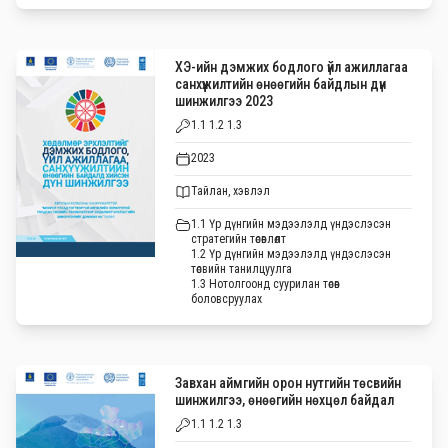
ХЭ-ийн дэмжих бодлого үйл ажиллагаа
санхүүжилтийн өнөөгийн байдлын дүн
шинжилгээ 2023
1.1 1.2 1.3
2023
Тайлан, хэвлэл
1.1 Үр дүнгийн мэдээлэлд үндэслэсэн
стратегийн төсөвлөлт
1.2 Үр дүнгийн мэдээлэлд үндэслэсэн
төсвийн танилцуулга
1.3 Нотолгоонд суурилан төсөв
боловсруулах
Завхан аймгийн орон нутгийн төсвийн
шинжилгээ, өнөөгийн нөхцөл байдал
1.1 1.2 1.3