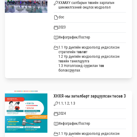
ХХААХҮ салбарын төсвийн зарлагын
шинжилгээний онцлох мэдээлэл
doc
2023
Инфографик/Постер
1.1 Үр дүнгийн мэдээлэлд үндэслэсэн
стратегийн төсөвлөлт
1.2 Үр дүнгийн мэдээлэлд үндэслэсэн
төсвийн танилцуулга
1.3 Нотолгоонд суурилан төсөв
боловсруулах
ХНХЯ-ны хөтөлбөрт зарцуулсан төсөв 3
1.1; 1.2; 1.3
2024
Инфографик/Постер
1.1 Үр дүнгийн мэдээлэлд үндэслэсэн