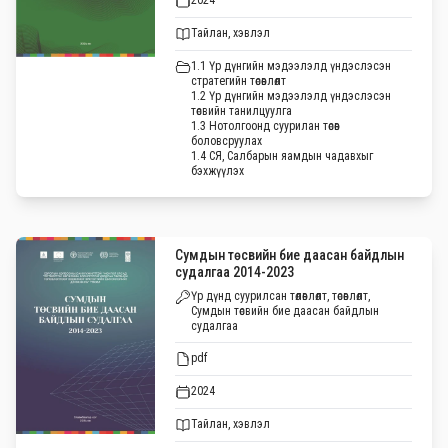
Тайлан, хэвлэл
1.1 Үр дүнгийн мэдээлэлд үндэслэсэн
стратегийн төсөвлөлт
1.2 Үр дүнгийн мэдээлэлд үндэслэсэн
төсвийн танилцуулга
1.3 Нотолгоонд суурилан төсөв
боловсруулах
1.4 СЯ, Салбарын яамдын чадавхыг
бэхжүүлэх
Сумдын төсвийн бие даасан байдлын
судалгаа 2014-2023
Үр дүнд суурилсан төлөвлөлт, төсөвлөлт,
Сумдын төсвийн бие даасан байдлын
судалгаа
pdf
2024
Тайлан, хэвлэл