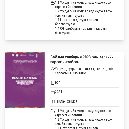
1.1 Үр дүнгийн мэдээлэлд үндэслэсэн
стратегийн төсөвлөлт
1.2 Үр дүнгийн мэдээлэлд үндэслэсэн
төсвийн танилцуулга
1.3 Нотолгоонд суурилан төсөв
боловсруулах
1.4 СЯ, Салбарын яамдын чадавхыг
бэхжүүлэх
Соёлын салбарын 2023 оны төсвийн
зарлагын тайлан
Үр дүнд суурилсан төлөвлөлт, төсөвлөлт, соёл,
зарлагын шинжилгээ
pdf
2024
Тайлан, хэвлэл
1.1 Үр дүнгийн мэдээлэлд үндэслэсэн
стратегийн төсөвлөлт
1.2 Үр дүнгийн мэдээлэлд үндэслэсэн
төсвийн танилцуулга
1.3 Нотолгоонд суурилан төсөв