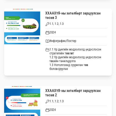
ХХААХҮЯ-ны хөтөлбөрт зарцуулсан
төсөв 3
1.1; 1.2; 1.3
2024
Инфографик/Постер
1.1 Үр дүнгийн мэдээлэлд үндэслэсэн
стратегийн төсөвлөлт
1.2 Үр дүнгийн мэдээлэлд үндэслэсэн
төсвийн танилцуулга
1.3 Нотолгоонд суурилан төсөв
боловсруулах
ХХААХҮЯ-ны хөтөлбөрт зарцуулсан
төсөв 2
1.1; 1.2; 1.3
2024