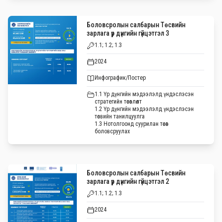
Боловсролын салбарын Төсвийн
зарлага үр дүнгийн гүйцэтгэл 3
1.1; 1.2; 1.3
2024
Инфографик/Постер
1.1 Үр дүнгийн мэдээлэлд үндэслэсэн
стратегийн төсөвлөлт
1.2 Үр дүнгийн мэдээлэлд үндэслэсэн
төсвийн танилцуулга
1.3 Нотолгоонд суурилан төсөв
боловсруулах
Боловсролын салбарын Төсвийн
зарлага үр дүнгийн гүйцэтгэл 2
1.1; 1.2; 1.3
2024