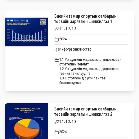
Биеийн тамир спортын салбарын
төсвийн зарлагын шинжилгээ 1
1.1; 1.2; 1.3
2024
Инфографик/Постер
1.1 Үр дүнгийн мэдээлэлд үндэслэсэн
стратегийн төсөвлөлт
1.2 Үр дүнгийн мэдээлэлд үндэслэсэн
төсвийн танилцуулга
1.3 Нотолгоонд суурилан төсөв
боловсруулах
Биеийн тамир спортын салбарын
төсвийн зарлагын шинжилгээ 2
1.1; 1.2; 1.3
2024