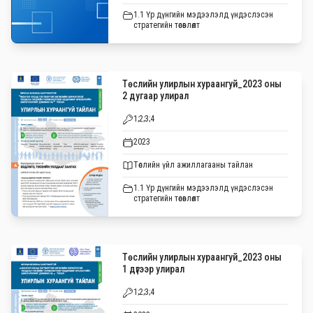
1.1 Үр дүнгийн мэдээлэлд үндэслэсэн
стратегийн төсөвлөлт
Төслийн улирлын хураангуй_2023 оны
2 дугаар улирал
1;2;3;4
2023
Төслийн үйл ажиллагааны тайлан
1.1 Үр дүнгийн мэдээлэлд үндэслэсэн
стратегийн төсөвлөлт
Төслийн улирлын хураангуй_2023 оны
1 дүгээр улирал
1;2;3;4