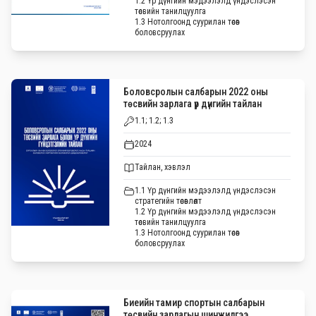
1.2 Үр дүнгийн мэдээлэлд үндэслэсэн
төсвийн танилцуулга
1.3 Нотолгоонд суурилан төсөв
боловсруулах
Боловсролын салбарын 2022 оны
төсвийн зарлага үр дүнгийн тайлан
1.1; 1.2; 1.3
2024
Тайлан, хэвлэл
1.1 Үр дүнгийн мэдээлэлд үндэслэсэн
стратегийн төсөвлөлт
1.2 Үр дүнгийн мэдээлэлд үндэслэсэн
төсвийн танилцуулга
1.3 Нотолгоонд суурилан төсөв
боловсруулах
Биеийн тамир спортын салбарын
төсвийн зарлагын шинжилгээ