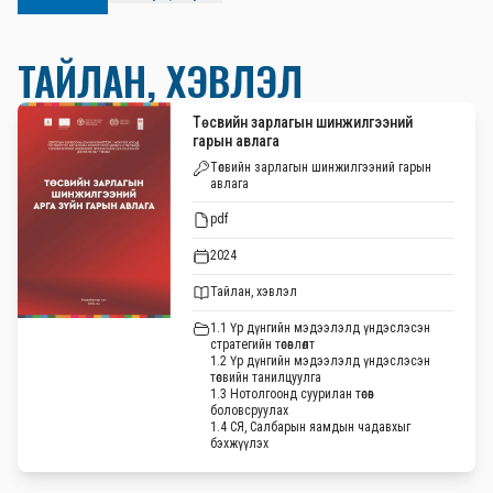
ТАЙЛАН, ХЭВЛЭЛ
Төсвийн зарлагын шинжилгээний
гарын авлага
Төсвийн зарлагын шинжилгээний гарын
авлага
pdf
2024
Тайлан, хэвлэл
1.1 Үр дүнгийн мэдээлэлд үндэслэсэн
стратегийн төсөвлөлт
1.2 Үр дүнгийн мэдээлэлд үндэслэсэн
төсвийн танилцуулга
1.3 Нотолгоонд суурилан төсөв
боловсруулах
1.4 СЯ, Салбарын яамдын чадавхыг
бэхжүүлэх