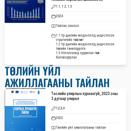
1.1; 1.2; 1.3
2024
Тайлан, хэвлэл
1.1 Үр дүнгийн мэдээлэлд үндэслэсэн
стратегийн төсөвлөлт
1.2 Үр дүнгийн мэдээлэлд үндэслэсэн
төсвийн танилцуулга
1.3 Нотолгоонд суурилан төсөв
боловсруулах
ТӨСЛИЙН ҮЙЛ
АЖИЛЛАГААНЫ ТАЙЛАН
Төслийн улирлын хураангуй_2023 оны
3 дугаар улирал
1;2;3;4
2023
Төслийн үйл ажиллагааны тайлан