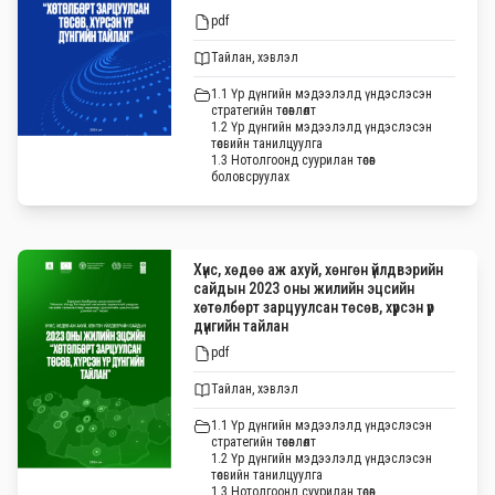
pdf
Тайлан, хэвлэл
1.1 Үр дүнгийн мэдээлэлд үндэслэсэн
стратегийн төсөвлөлт
1.2 Үр дүнгийн мэдээлэлд үндэслэсэн
төсвийн танилцуулга
1.3 Нотолгоонд суурилан төсөв
боловсруулах
Хүнс, хөдөө аж ахуй, хөнгөн үйлдвэрийн
сайдын 2023 оны жилийн эцсийн
хөтөлбөрт зарцуулсан төсөв, хүрсэн үр
дүнгийн тайлан
pdf
Тайлан, хэвлэл
1.1 Үр дүнгийн мэдээлэлд үндэслэсэн
стратегийн төсөвлөлт
1.2 Үр дүнгийн мэдээлэлд үндэслэсэн
төсвийн танилцуулга
1.3 Нотолгоонд суурилан төсөв