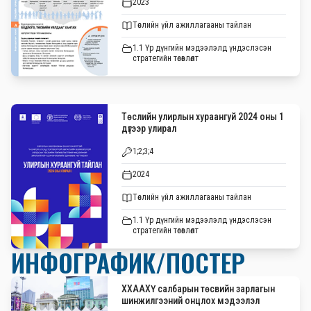
2023
Төслийн үйл ажиллагааны тайлан
1.1 Үр дүнгийн мэдээлэлд үндэслэсэн
стратегийн төсөвлөлт
Төслийн улирлын хураангуй 2024 оны 1
дүгээр улирал
1;2;3;4
2024
Төслийн үйл ажиллагааны тайлан
1.1 Үр дүнгийн мэдээлэлд үндэслэсэн
стратегийн төсөвлөлт
ИНФОГРАФИК/ПОСТЕР
ХХААХҮ салбарын төсвийн зарлагын
шинжилгээний онцлох мэдээлэл