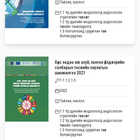
Тайлан, хэвлэл
1.1 Үр дүнгийн мэдээлэлд үндэслэсэн
стратегийн төсөвлөлт
1.2 Үр дүнгийн мэдээлэлд үндэслэсэн
төсвийн танилцуулга
1.3 Нотолгоонд суурилан төсөв
боловсруулах
Хүнс хөдөө аж ахуй, хөнгөн үйлдвэрийн
салбарын төсвийн зарлагын
шинжилгээ 2021
1.1 1.2 1.3
2022
Тайлан, хэвлэл
1.1 Үр дүнгийн мэдээлэлд үндэслэсэн
стратегийн төсөвлөлт
1.2 Үр дүнгийн мэдээлэлд үндэслэсэн
төсвийн танилцуулга
1.3 Нотолгоонд суурилан төсөв
боловсруулах