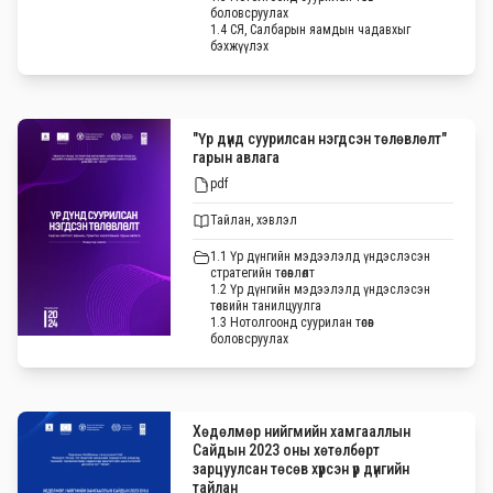
боловсруулах
1.4 СЯ, Салбарын яамдын чадавхыг
бэхжүүлэх
"Үр дүнд суурилсан нэгдсэн төлөвлөлт"
гарын авлага
pdf
Тайлан, хэвлэл
1.1 Үр дүнгийн мэдээлэлд үндэслэсэн
стратегийн төсөвлөлт
1.2 Үр дүнгийн мэдээлэлд үндэслэсэн
төсвийн танилцуулга
1.3 Нотолгоонд суурилан төсөв
боловсруулах
Хөдөлмөр нийгмийн хамгааллын
Сайдын 2023 оны хөтөлбөрт
зарцуулсан төсөв хүрсэн үр дүнгийн
тайлан