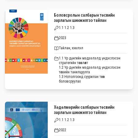
Боловсролын салбарын төсвийн
зарлагын шинжилгээ тайлан
1.1 1.2 1.3
2023
Тайлан, хэвлэл
1.1 Үр дүнгийн мэдээлэлд үндэслэсэн
стратегийн төсөвлөлт
1.2 Үр дүнгийн мэдээлэлд үндэслэсэн
төсвийн танилцуулга
1.3 Нотолгоонд суурилан төсөв
боловсруулах
Хөдөлмөрийн салбарын төсвийн
зарлагын шинжилгээ тайлан
1.1 1.2 1.3
2022