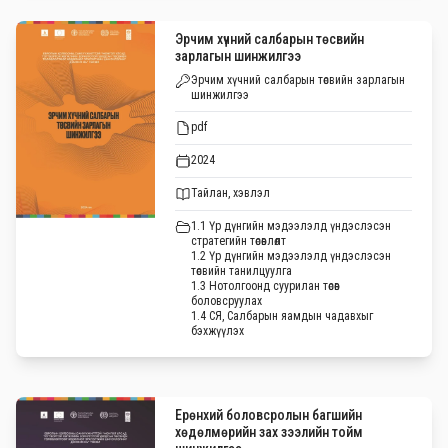
Эрчим хүчний салбарын төсвийн
зарлагын шинжилгээ
Эрчим хүчний салбарын төсвийн зарлагын
шинжилгээ
pdf
2024
Тайлан, хэвлэл
1.1 Үр дүнгийн мэдээлэлд үндэслэсэн
стратегийн төсөвлөлт
1.2 Үр дүнгийн мэдээлэлд үндэслэсэн
төсвийн танилцуулга
1.3 Нотолгоонд суурилан төсөв
боловсруулах
1.4 СЯ, Салбарын яамдын чадавхыг
бэхжүүлэх
Ерөнхий боловсролын багшийн
хөдөлмөрийн зах зээлийн тойм