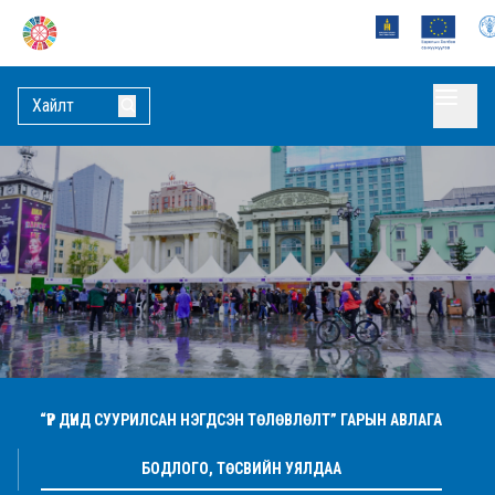
“ҮР ДҮНД СУУРИЛСАН НЭГДСЭН ТӨЛӨВЛӨЛТ” ГАРЫН АВЛАГА
БОДЛОГО, ТӨСВИЙН УЯЛДАА