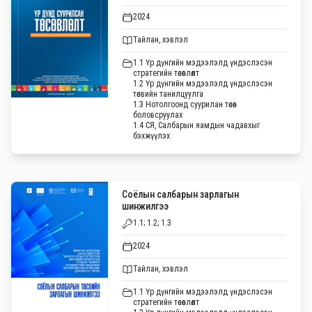
2024
Тайлан, хэвлэл
1.1 Үр дүнгийн мэдээлэлд үндэслэсэн
стратегийн төсөвлөлт
1.2 Үр дүнгийн мэдээлэлд үндэслэсэн
төсвийн танилцуулга
1.3 Нотолгоонд суурилан төсөв
боловсруулах
1.4 СЯ, Салбарын яамдын чадавхыг
бэхжүүлэх
Соёлын салбарын зарлагын
шинжилгээ
1.1; 1.2; 1.3
2024
Тайлан, хэвлэл
1.1 Үр дүнгийн мэдээлэлд үндэслэсэн
стратегийн төсөвлөлт