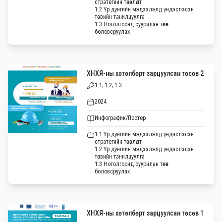
стратегийн төсөвлөлт
1.2 Үр дүнгийн мэдээлэлд үндэслэсэн
төсвийн танилцуулга
1.3 Нотолгоонд суурилан төсөв
боловсруулах
ХНХЯ-ны хөтөлбөрт зарцуулсан төсөв 2
1.1; 1.2; 1.3
2024
Инфографик/Постер
1.1 Үр дүнгийн мэдээлэлд үндэслэсэн
стратегийн төсөвлөлт
1.2 Үр дүнгийн мэдээлэлд үндэслэсэн
төсвийн танилцуулга
1.3 Нотолгоонд суурилан төсөв
боловсруулах
ХНХЯ-ны хөтөлбөрт зарцуулсан төсөв 1