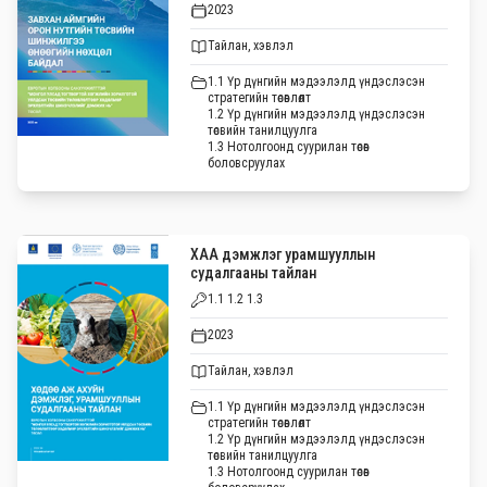
2023
Тайлан, хэвлэл
1.1 Үр дүнгийн мэдээлэлд үндэслэсэн
стратегийн төсөвлөлт
1.2 Үр дүнгийн мэдээлэлд үндэслэсэн
төсвийн танилцуулга
1.3 Нотолгоонд суурилан төсөв
боловсруулах
ХАА дэмжлэг урамшууллын
судалгааны тайлан
1.1 1.2 1.3
2023
Тайлан, хэвлэл
1.1 Үр дүнгийн мэдээлэлд үндэслэсэн
стратегийн төсөвлөлт
1.2 Үр дүнгийн мэдээлэлд үндэслэсэн
төсвийн танилцуулга
1.3 Нотолгоонд суурилан төсөв