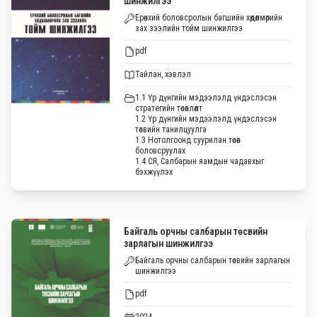
шинжилгээ
Ерөнхий боловсролын багшийн хөдөлмөрийн
зах зээлийн тойм шинжилгээ
pdf
Тайлан, хэвлэл
1.1 Үр дүнгийн мэдээлэлд үндэслэсэн
стратегийн төсөвлөлт
1.2 Үр дүнгийн мэдээлэлд үндэслэсэн
төсвийн танилцуулга
1.3 Нотолгоонд суурилан төсөв
боловсруулах
1.4 СЯ, Салбарын яамдын чадавхыг
бэхжүүлэх
Байгаль орчны салбарын төсвийн
зарлагын шинжилгээ
Байгаль орчны салбарын төсвийн зарлагын
шинжилгээ
pdf
2024