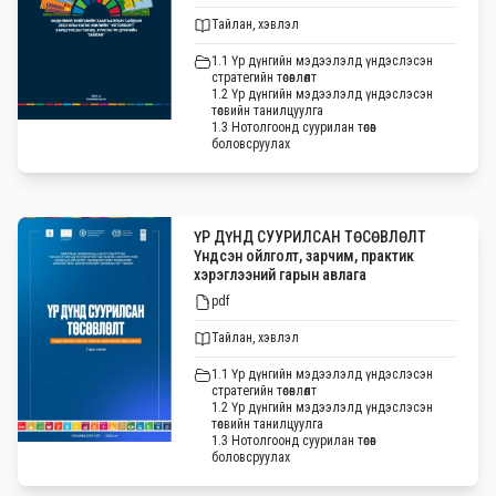
Тайлан, хэвлэл
1.1 Үр дүнгийн мэдээлэлд үндэслэсэн
стратегийн төсөвлөлт
1.2 Үр дүнгийн мэдээлэлд үндэслэсэн
төсвийн танилцуулга
1.3 Нотолгоонд суурилан төсөв
боловсруулах
ҮР ДҮНД СУУРИЛСАН ТӨСӨВЛӨЛТ
Үндсэн ойлголт, зарчим, практик
хэрэглээний гарын авлага
pdf
Тайлан, хэвлэл
1.1 Үр дүнгийн мэдээлэлд үндэслэсэн
стратегийн төсөвлөлт
1.2 Үр дүнгийн мэдээлэлд үндэслэсэн
төсвийн танилцуулга
1.3 Нотолгоонд суурилан төсөв
боловсруулах