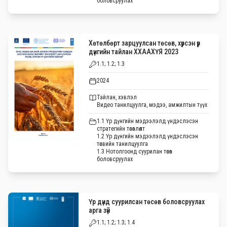
боловсруулах
Хөтөлбөрт зарцуулсан төсөв, хүрсэн үр
дүнгийн тайлан ХХААХҮЯ 2023
1.1; 1.2; 1.3
2024
Тайлан, хэвлэл
Видео танилцуулга, мэдээ, амжилтын түүх
1.1 Үр дүнгийн мэдээлэлд үндэслэсэн
стратегийн төсөвлөлт
1.2 Үр дүнгийн мэдээлэлд үндэслэсэн
төсвийн танилцуулга
1.3 Нотолгоонд суурилан төсөв
боловсруулах
Үр дүнд суурилсан төсөв боловсруулах
арга зүй
1.1; 1.2; 1.3; 1.4