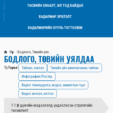
ТӨСВИЙН ХЯНАЛТ, ИЛ ТОД БАЙДАЛ
ХӨДӨЛМӨР ЭРХЛЭЛТ
ХӨДӨЛМӨРИЙН ХУУЛЬ ТОГТООМЖ
Нүүр
Бодлого, Төсвийн уял...
БОДЛОГО, ТӨСВИЙН УЯЛДАА
Төрөл:
Тайлан, хэвлэл
Төслийн үйл ажиллагааны тайлан
Инфографик/Постер
Видео танилцуулга, мэдээ, амжилтын түүх
Видео хичээл, илтгэл
1.1 Үр дүнгийн мэдээлэлд үндэслэсэн стратегийн
төсөвлөлт