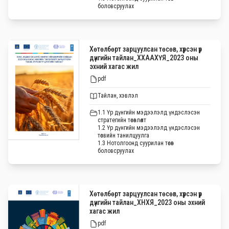
боловсруулах
Хөтөлбөрт зарцуулсан төсөв, хүрсэн үр
дүнгийн тайлан_ХХААХҮЯ_2023 оны
эхний хагас жил
pdf
Тайлан, хэвлэл
1.1 Үр дүнгийн мэдээлэлд үндэслэсэн
стратегийн төсөвлөлт
1.2 Үр дүнгийн мэдээлэлд үндэслэсэн
төсвийн танилцуулга
1.3 Нотолгоонд суурилан төсөв
боловсруулах
Хөтөлбөрт зарцуулсан төсөв, хүрсэн үр
дүнгийн тайлан_ХНХЯ_2023 оны эхний
хагас жил
pdf