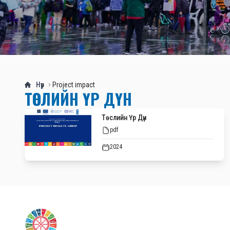
Нүүр
Project impact
ТӨСЛИЙН ҮР ДҮН
Төслийн Үр Дүн
pdf
2024