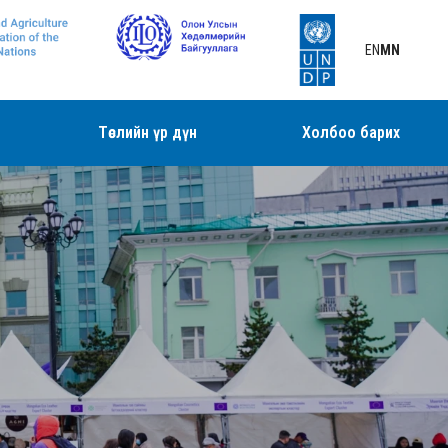
EN
MN
Төслийн үр дүн
Холбоо барих