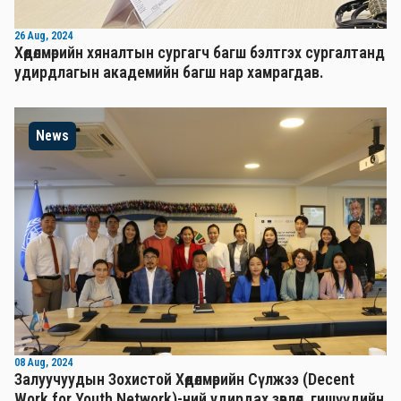
26 Aug, 2024
Хөдөлмөрийн хяналтын сургагч багш бэлтгэх сургалтанд
удирдлагын академийн багш нар хамрагдав.
News
08 Aug, 2024
Залуучуудын Зохистой Хөдөлмөрийн Сүлжээ (Decent
Work for Youth Network)-ний удирдах зөвлөл, гишүүдийн