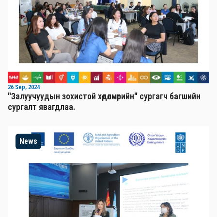
26 Sep, 2024
"Залуучуудын зохистой хөдөлмөрийн" сургагч багшийн
сургалт явагдлаа.
News