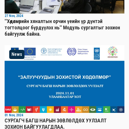
27 Nov, 2024
''Хөдөлмөрийн хяналтын орчин үеийн үр дүнтэй
тогтолцоог бүрдүүлэх нь'' Mодуль сургалтыг зохион
байгуулж байна.
News
01 Nov, 2024
СУРГАГЧ БАГШ НАРЫН ЗӨВЛӨЛДӨХ УУЛЗАЛТ
ЗОХИОН БАЙГУУЛАГДЛАА.