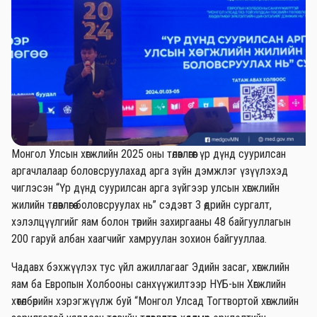
Монгол Улсын хөгжлийн 2025 оны төлөвлөгөөг үр дүнд суурилсан
аргачлалаар боловсруулахад арга зүйн дэмжлэг үзүүлэхэд
чиглэсэн “Үр дүнд суурилсан арга зүйгээр улсын хөгжлийн
жилийн төлөвлөгөө боловсруулах нь” сэдэвт 3 өдрийн сургалт,
хэлэлцүүлгийг яам болон төрийн захиргааны 48 байгууллагын
200 гаруй албан хаагчийг хамруулан зохион байгууллаа.
Чадавх бэхжүүлэх тус үйл ажиллагааг Эдийн засаг, хөгжлийн
яам ба Европын Холбооны санхүүжилтээр НҮБ-ын Хөгжлийн
хөтөлбөрийн хэрэгжүүлж буй “Монгол Улсад Тогтвортой хөгжлийн