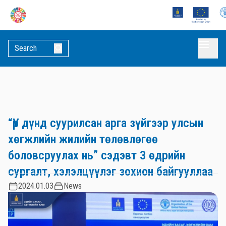
“Үр дүнд суурилсан арга зүйгээр улсын
хөгжлийн жилийн төлөвлөгөө
боловсруулах нь” сэдэвт 3 өдрийн
сургалт, хэлэлцүүлэг зохион байгууллаа
2024.01.03
News