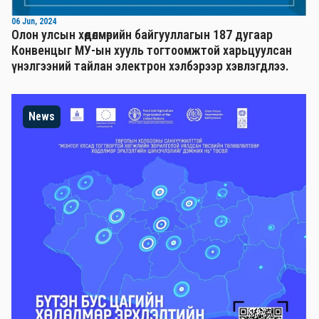
06 Jun, 2024
Олон улсын хөдөлмөрийн байгууллагын 187 дугаар
Конвенцыг МУ-ын хууль тогтоомжтой харьцуулсан
үнэлгээний тайлан электрон хэлбэрээр хэвлэгдлээ.
News