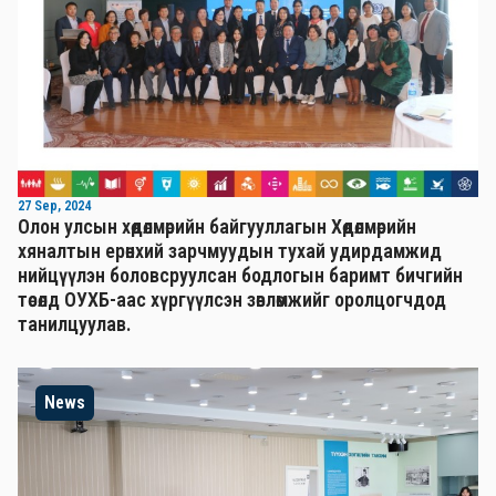
27 Sep, 2024
Олон улсын хөдөлмөрийн байгууллагын Хөдөлмөрийн
хяналтын ерөнхий зарчмуудын тухай удирдамжид
нийцүүлэн боловсруулсан бодлогын баримт бичгийн
төсөлд ОУХБ-аас хүргүүлсэн зөвлөмжийг оролцогчдод
танилцуулав.
News