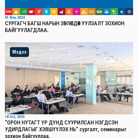
01 Nov, 2024
СУРГАГЧ БАГШ НАРЫН ЗӨВЛӨЛДӨХ УУЛЗАЛТ ЗОХИОН
БАЙГУУЛАГДЛАА.
Мэдээ
18 Oct, 2024
“ОРОН НУТАГТ ҮР ДҮНД СУУРИЛСАН НЭГДСЭН
УДИРДЛАГЫГ ХЭВШҮҮЛЭХ НЬ” сургалт, семинарыг
зохион байгууллаа.