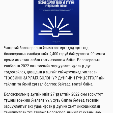
Чанартай боловсролын үйлчилгээг иргэдэд хүргэхэд
боловсролын салбарт нийт 2,400 гаруй байгууллага, 90 мянга
орчим ажилтан, албан хаагч ажиллаж байна. Боловсролын
салбарын 2022 оны төсвийн зарцуулалт, хүрсэн үр дүнг
тодорхойлох, цаашдын үр ашгийг сайжруулахад чиглэсэн
“ТӨСВИЙН ЗАРЛАГА БОЛОН ҮР ДҮНГИЙН ГҮЙЦЭТГЭЛ”-ийн
тайланг та бүхний хүртээл болгож байгаад таатай байна.
Боловсролын үр дүнгийн нийт 27 үзүүлэлтийн 2022 оны зорилтот
түвшний ерөнхий биелэлт 99.5 хувь байгаа бөгөөд төсвийн
зарцуулалтыг анх удаа хүрсэн үр дүнгийн хамт ийнхүү шинжлэн
танилцуулсан тус тайланг Боловсрол, шинжлэх ухааны яам