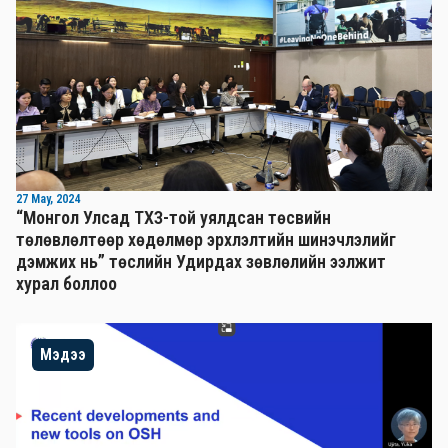
27 May, 2024
“Монгол Улсад ТХЗ-той уялдсан төсвийн
төлөвлөлтөөр хөдөлмөр эрхлэлтийн шинэчлэлийг
дэмжих нь” төслийн Удирдах зөвлөлийн ээлжит
хурал боллоо
Мэдээ