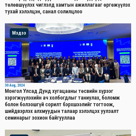
төлөвшүүлэх чиглэлд хамтын ажиллагааг өргөжүүлэх
тухай хэлэлцэн, санал солилцлоо
Мэдээ
30 Aug, 2024
Монгол Улсад Дунд хугацааны төсвийн хүрээг
хэрэгжүүлэхийн ач холбогдлыг таниулах, боломж
болон болзошгүй сорилт бэрхшээлийг тогтоож,
шийдвэрлэх алхмуудын талаар хэлэлцэх уулзалт
семинарыг зохион байгууллаа