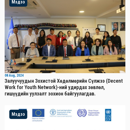
Мэдээ
08 Aug, 2024
Залуучуудын Зохистой Хөдөлмөрийн Сүлжээ (Decent
Work for Youth Network)-ний удирдах зөвлөл,
гишүүдийн уулзалт зохион байгуулагдав.
Мэдээ