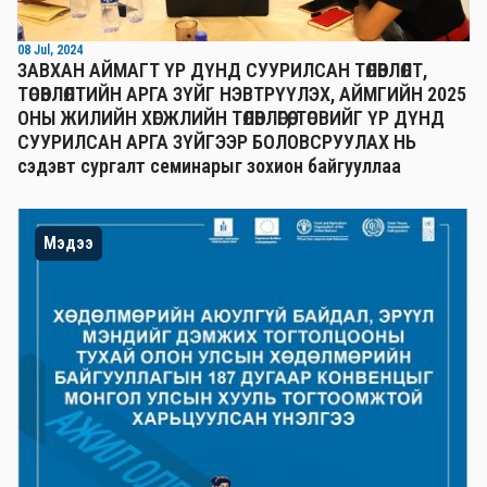
08 Jul, 2024
ЗАВХАН АЙМАГТ ҮР ДҮНД СУУРИЛСАН ТӨЛӨВЛӨЛТ,
ТӨСӨВЛӨЛТИЙН АРГА ЗҮЙГ НЭВТРҮҮЛЭХ, АЙМГИЙН 2025
ОНЫ ЖИЛИЙН ХӨГЖЛИЙН ТӨЛӨВЛӨГӨӨ, ТӨСВИЙГ ҮР ДҮНД
СУУРИЛСАН АРГА ЗҮЙГЭЭР БОЛОВСРУУЛАХ НЬ
сэдэвт сургалт семинарыг зохион байгууллаа
Мэдээ