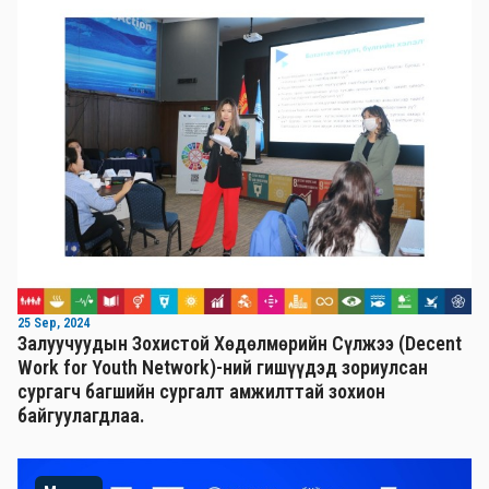
25 Sep, 2024
Залуучуудын Зохистой Хөдөлмөрийн Сүлжээ (Decent
Work for Youth Network)-ний гишүүдэд зориулсан
сургагч багшийн сургалт амжилттай зохион
байгуулагдлаа.