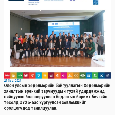
27 Sep, 2024
Олон улсын хөдөлмөрийн байгууллагын Хөдөлмөрийн
хяналтын ерөнхий зарчмуудын тухай удирдамжид
нийцүүлэн боловсруулсан бодлогын баримт бичгийн
төсөлд ОУХБ-аас хүргүүлсэн зөвлөмжийг
оролцогчдод танилцуулав.