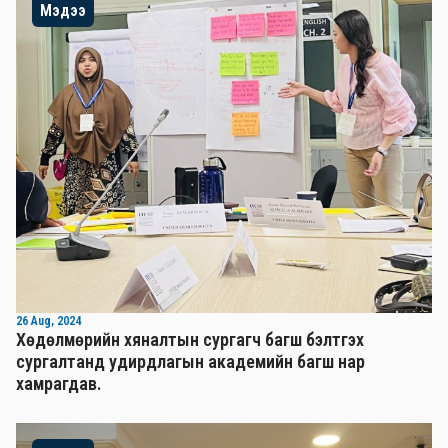
Мэдээ
26 Aug, 2024
Хөдөлмөрийн хяналтын сургагч багш бэлтгэх
сургалтанд удирдлагын академийн багш нар
хамрагдав.