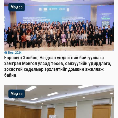
Мэдээ
06 Dec, 2024
Европын Холбоо, Нэгдсэн үндэстний байгууллага
хамтран Монгол улсад төсөв, санхүүгийн удирдлага,
зохистой хөдөлмөр эрхлэлтийг дэмжин ажиллаж
байна
Мэдээ