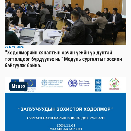
27 Nov, 2024
''Хөдөлмөрийн хяналтын орчин үеийн үр дүнтэй
тогтолцоог бүрдүүлэх нь'' Mодуль сургалтыг зохион
байгуулж байна.
Мэдээ