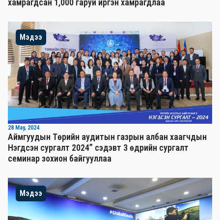
хамрагдсан 1,000 гаруй иргэн хамрагдлаа
Мэдээ
28 May, 2024
Аймгуудын Төрийн аудитын газрын албан хаагчдын
Нэгдсэн сургалт 2024” сэдэвт 3 өдрийн сургалт
семинар зохион байгууллаа
Мэдээ