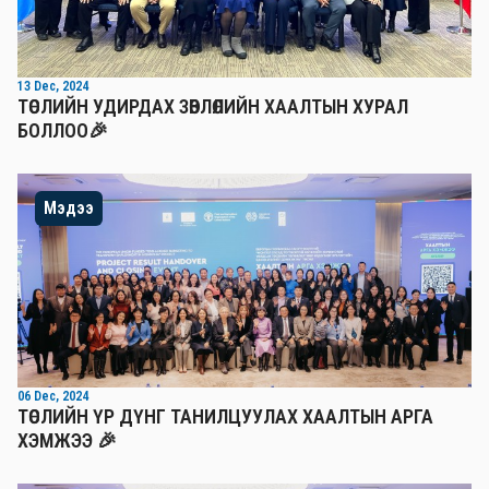
13 Dec, 2024
ТӨСЛИЙН УДИРДАХ ЗӨВЛӨЛИЙН ХААЛТЫН ХУРАЛ
БОЛЛОО🎉
Мэдээ
06 Dec, 2024
ТӨСЛИЙН ҮР ДҮНГ ТАНИЛЦУУЛАХ ХААЛТЫН АРГА
ХЭМЖЭЭ 🎉