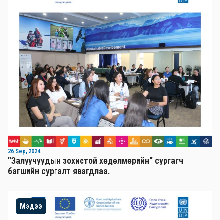
26 Sep, 2024
"Залуучуудын зохистой хөдөлмөрийн" сургагч
багшийн сургалт явагдлаа.
Мэдээ