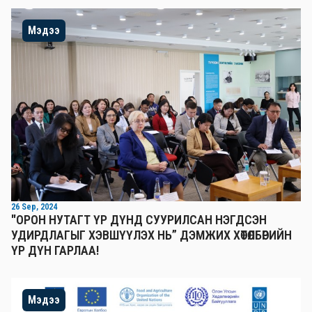
Мэдээ
26 Sep, 2024
"ОРОН НУТАГТ ҮР ДҮНД СУУРИЛСАН НЭГДСЭН
УДИРДЛАГЫГ ХЭВШҮҮЛЭХ НЬ” ДЭМЖИХ ХӨТӨЛБӨРИЙН
ҮР ДҮН ГАРЛАА!
Мэдээ