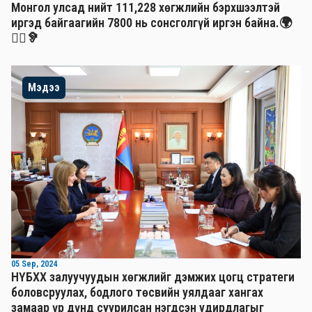
Монгол улсад нийт 111,228 хөгжлийн бэрхшээлтэй
иргэд байгаагийн 7800 нь сонсголгүй иргэн байна.🌍
🧏‍♂️🦻
Мэдээ
05 Sep, 2024
НҮБХХ залуучуудын хөгжлийг дэмжих цогц стратеги
боловсруулах, бодлого төсвийн уялдааг хангах
замаар үр дүнд суурилсан нэгдсэн удирдлагыг