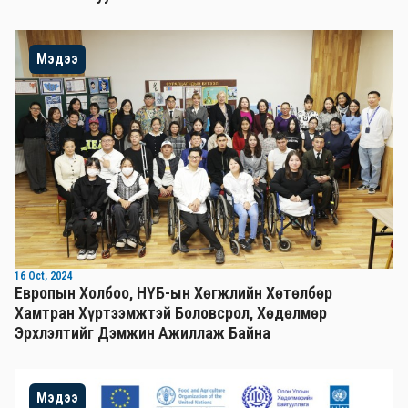
Мэдээ
16 Oct, 2024
Европын Холбоо, НҮБ-ын Хөгжлийн Хөтөлбөр
Хамтран Хүртээмжтэй Боловсрол, Хөдөлмөр
Эрхлэлтийг Дэмжин Ажиллаж Байна
Мэдээ