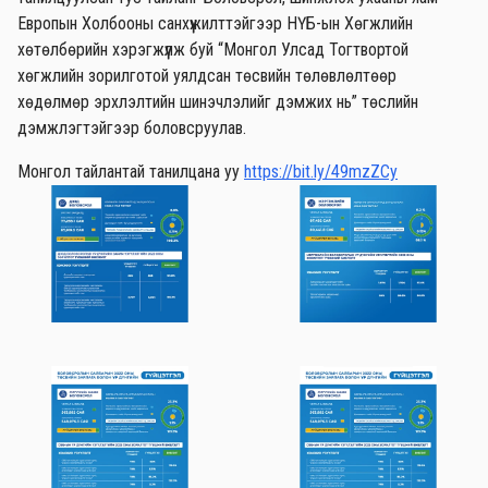
Европын Холбооны санхүүжилттэйгээр НҮБ-ын Хөгжлийн
хөтөлбөрийн хэрэгжүүлж буй “Монгол Улсад Тогтвортой
хөгжлийн зорилготой уялдсан төсвийн төлөвлөлтөөр
хөдөлмөр эрхлэлтийн шинэчлэлийг дэмжих нь” төслийн
дэмжлэгтэйгээр боловсруулав.
Монгол тайлантай танилцана уу
https://bit.ly/49mzZCy