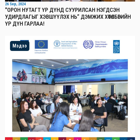
26 Sep, 2024
"ОРОН НУТАГТ ҮР ДҮНД СУУРИЛСАН НЭГДСЭН
УДИРДЛАГЫГ ХЭВШҮҮЛЭХ НЬ” ДЭМЖИХ ХӨТӨЛБӨРИЙН
ҮР ДҮН ГАРЛАА!
Мэдээ