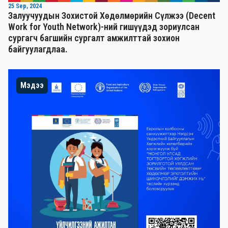
25 Sep, 2024
Залуучуудын Зохистой Хөдөлмөрийн Сүлжээ (Decent
Work for Youth Network)-ний гишүүдэд зориулсан
сургагч багшийн сургалт амжилттай зохион
байгуулагдлаа.
Мэдээ