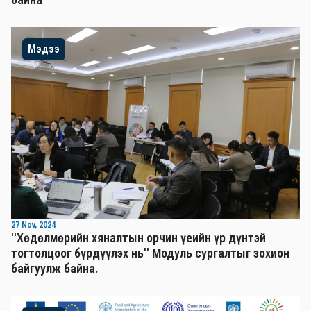
Мэдээ
27 Nov, 2024
''Хөдөлмөрийн хяналтын орчин үеийн үр дүнтэй
тогтолцоог бүрдүүлэх нь'' Mодуль сургалтыг зохион
байгуулж байна.