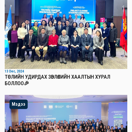
13 Dec, 2024
ТӨСЛИЙН УДИРДАХ ЗӨВЛӨЛИЙН ХААЛТЫН ХУРАЛ
БОЛЛОО🎉
Мэдээ