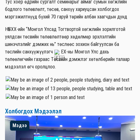
Тус хоёр өдрийн сургалт семинарыг аймаг сумын хөгжлийн
бодлого төлөвлөлт, төсөв, санхүү хариуцсан холбогдох
мэргэжилтнүүд бүхий 70 гаруй төрийн албан хаагчдын дунд
НҮБХХ-ийн “Монгол Улсад Тогтвортой хөгжлийн зорилготой
уялдсан төсвийн төлөвлөлтөөр хөдөлмөр эрхлэлтийн
шинэчлэлийг дэмжих нь” төслөөс зохион байгуулсан ба
төслийн санхүүжүүлэгч
ЕХ-ны Монгол Улс дахь
төлөөлөгчийн газраас Төсвийн дэмжлэг хөтөлбөрийн талаар
мэдээлэл өгч оролцлоо.
Холбогдох Мэдээлэл
Мэдээ