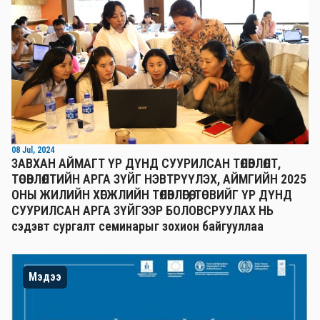
08 Jul, 2024
ЗАВХАН АЙМАГТ ҮР ДҮНД СУУРИЛСАН ТӨЛӨВЛӨЛТ,
ТӨСӨВЛӨЛТИЙН АРГА ЗҮЙГ НЭВТРҮҮЛЭХ, АЙМГИЙН 2025
ОНЫ ЖИЛИЙН ХӨГЖЛИЙН ТӨЛӨВЛӨГӨӨ, ТӨСВИЙГ ҮР ДҮНД
СУУРИЛСАН АРГА ЗҮЙГЭЭР БОЛОВСРУУЛАХ НЬ
сэдэвт сургалт семинарыг зохион байгууллаа
Мэдээ