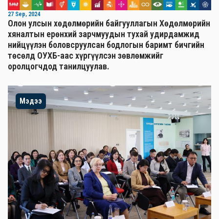
27 Sep, 2024
Олон улсын хөдөлмөрийн байгууллагын Хөдөлмөрийн
хяналтын ерөнхий зарчмуудын тухай удирдамжид
нийцүүлэн боловсруулсан бодлогын баримт бичгийн
төсөлд ОУХБ-аас хүргүүлсэн зөвлөмжийг
оролцогчдод танилцуулав.
Мэдээ