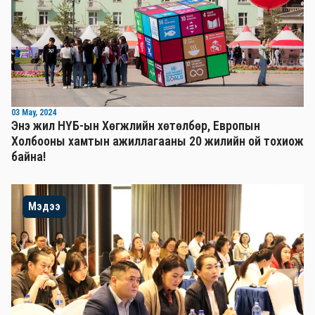
03 May, 2024
Энэ жил НҮБ-ын Хөгжлийн хөтөлбөр, Европын
Холбооны хамтын ажиллагааны 20 жилийн ой тохиож
байна!
Мэдээ