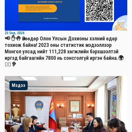
23 Sep, 2024
📢 ✋🤚 Өнөөдөр Олон Улсын Дохионы хэлний өдөр
тохиож байна! 2023 оны статистик мэдээллээр
Монгол улсад нийт 111,228 хөгжлийн бэрхшээлтэй
иргэд байгаагийн 7800 нь сонсголгүй иргэн байна.🌍
🧏‍♂️🦻
Мэдээ