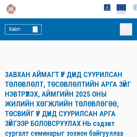
ЗАВХАН АЙМАГТ ҮР ДҮНД СУУРИЛСАН
ТӨЛӨВЛӨЛТ, ТӨСӨВЛӨЛТИЙН АРГА ЗҮЙГ
НЭВТРҮҮЛЭХ, АЙМГИЙН 2025 ОНЫ
ЖИЛИЙН ХӨГЖЛИЙН ТӨЛӨВЛӨГӨӨ,
ТӨСВИЙГ ҮР ДҮНД СУУРИЛСАН АРГА
ЗҮЙГЭЭР БОЛОВСРУУЛАХ НЬ сэдэвт
сургалт семинарыг зохион байгууллаа