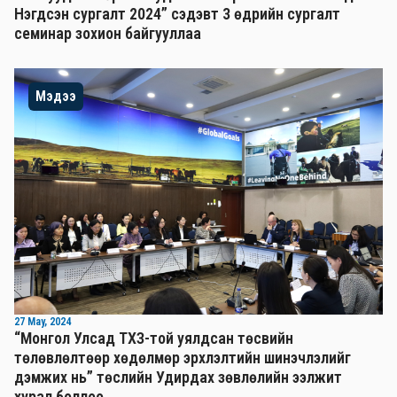
Нэгдсэн сургалт 2024” сэдэвт 3 өдрийн сургалт
семинар зохион байгууллаа
Мэдээ
27 May, 2024
“Монгол Улсад ТХЗ-той уялдсан төсвийн
төлөвлөлтөөр хөдөлмөр эрхлэлтийн шинэчлэлийг
дэмжих нь” төслийн Удирдах зөвлөлийн ээлжит
хурал боллоо