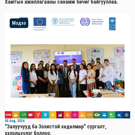
Хамтын ажиллагааны санамж бичиг байгууллаа.
Мэдээ
05 Aug, 2024
"Залуучууд ба Зохистой хөдөлмөр" сургалт,
хэлэлцүүлэг боллоо.