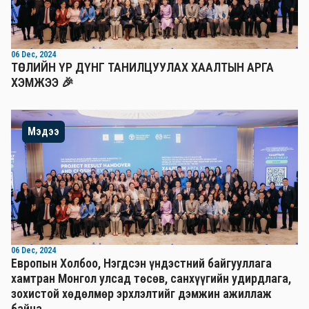
06 Dec, 2024
ТӨСЛИЙН ҮР ДҮНГ ТАНИЛЦУУЛАХ ХААЛТЫН АРГА
ХЭМЖЭЭ 🎉
Мэдээ
06 Dec, 2024
Европын Холбоо, Нэгдсэн үндэстний байгууллага
хамтран Монгол улсад төсөв, санхүүгийн удирдлага,
зохистой хөдөлмөр эрхлэлтийг дэмжин ажиллаж
байна