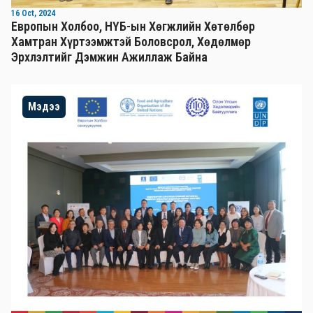
16 Oct, 2024
Европын Холбоо, НҮБ-ын Хөгжлийн Хөтөлбөр
Хамтран Хүртээмжтэй Боловсрол, Хөдөлмөр
Эрхлэлтийг Дэмжин Ажиллаж Байна
Мэдээ