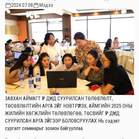
2024.07.08
Мэдээ
ЗАВХАН АЙМАГТ ҮР ДҮНД СУУРИЛСАН ТӨЛӨВЛӨЛТ,
ТӨСӨВЛӨЛТИЙН АРГА ЗҮЙГ НЭВТРҮҮЛЭХ, АЙМГИЙН 2025 ОНЫ
ЖИЛИЙН ХӨГЖЛИЙН ТӨЛӨВЛӨГӨӨ, ТӨСВИЙГ ҮР ДҮНД
СУУРИЛСАН АРГА ЗҮЙГЭЭР БОЛОВСРУУЛАХ НЬ сэдэвт
сургалт семинарыг зохион байгууллаа.