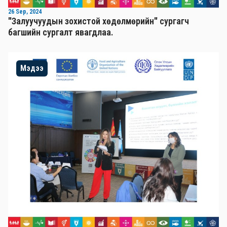
26 Sep, 2024
"Залуучуудын зохистой хөдөлмөрийн" сургагч
багшийн сургалт явагдлаа.
Мэдээ