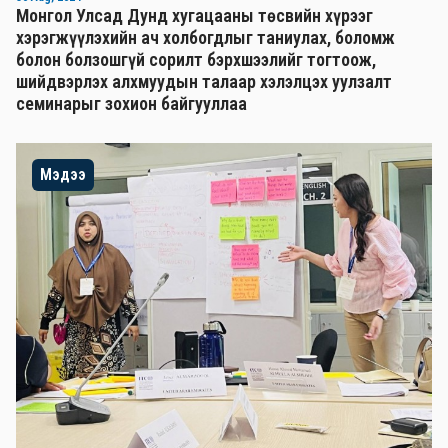
Монгол Улсад Дунд хугацааны төсвийн хүрээг
хэрэгжүүлэхийн ач холбогдлыг таниулах, боломж
болон болзошгүй сорилт бэрхшээлийг тогтоож,
шийдвэрлэх алхмуудын талаар хэлэлцэх уулзалт
семинарыг зохион байгууллаа
Мэдээ