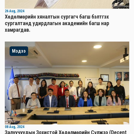
26 Aug, 2024
Хөдөлмөрийн хяналтын сургагч багш бэлтгэх
сургалтанд удирдлагын академийн багш нар
хамрагдав.
Мэдээ
08 Aug, 2024
Залуучуудын Зохистой Хөдөлмөрийн Сүлжээ (Decent