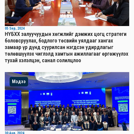
05 Sep, 2024
НҮБХХ залуучуудын хөгжлийг дэмжих цогц стратеги
боловсруулах, бодлого төсвийн уялдааг хангах
замаар үр дүнд суурилсан нэгдсэн удирдлагыг
төлөвшүүлэх чиглэлд хамтын ажиллагааг өргөжүүлэх
тухай хэлэлцэн, санал солилцлоо
Мэдээ
30 Aug, 2024