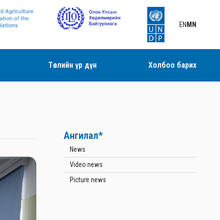
EN
MN
Төслийн үр дүн
Холбоо барих
Ангилал*
News
Video news
Picture news