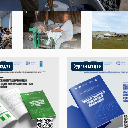
мэдээ
Зурган мэдээ