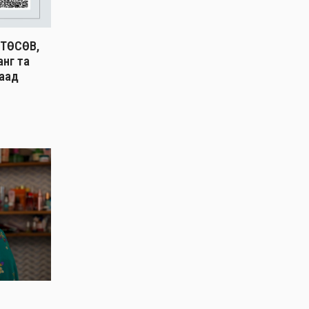
ТӨСӨВ,
анг та
гаад