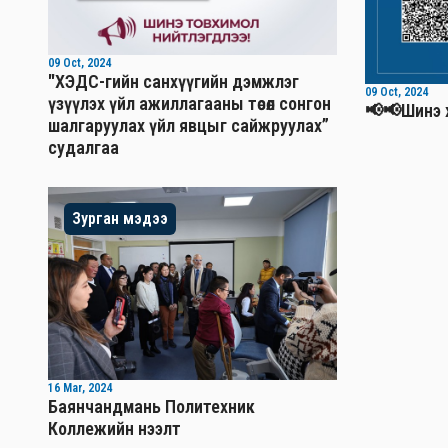
09 Oct, 2024
"ХЭДС-гийн санхүүгийн дэмжлэг
09 Oct, 2024
үзүүлэх үйл ажиллагааны төсөл сонгон
📢📢Шинэ 
шалгаруулах үйл явцыг сайжруулах”
судалгаа
Зурган мэдээ
16 Mar, 2024
Баянчандмань Политехник
Коллежийн нээлт