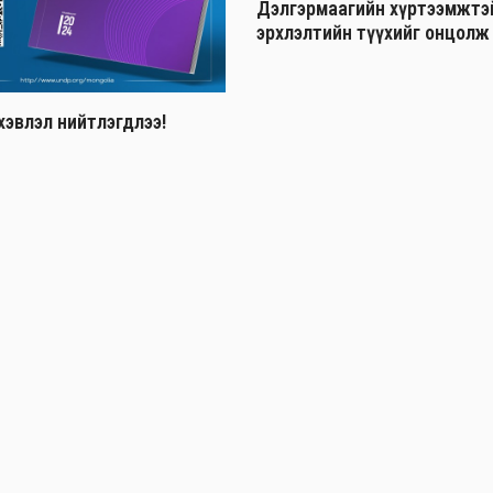
Дэлгэрмаагийн хүртээмжтэй 
эрхлэлтийн түүхийг онцолж
хэвлэл нийтлэгдлээ!