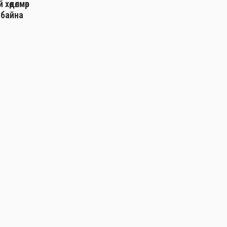
хөдөлмөр
 байна