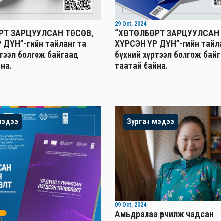
29 Oct, 2024
РТ ЗАРЦУУЛСАН ТӨСӨВ,
“ХӨТӨЛБӨРТ ЗАРЦУУЛСАН 
 ДҮН”-гийн тайланг та
ХҮРСЭН ҮР ДҮН”-гийн тайл
ртээл болгож байгаад
бүхний хүртээл болгож бай
на.
таатай байна.
мэдээ
Зурган мэдээ
09 Oct, 2024
Амьдралаа өөрчилж чадсан