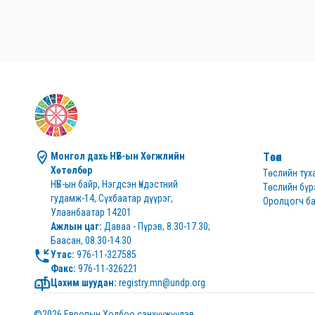
Монгол дахь НҮБ-ын Хөгжлийн 
Төсөл
Хөтөлбөр
Төслийн тух
НҮБ-ын байр, Нэгдсэн Үндэстний 
Төслийн бүр
гудамж-14, Сүхбаатар дүүрэг, 
Оролцогч ба
Улаанбаатар 14201
Ажлын цаг:
 Даваа - Пүрэв, 8.30-17.30; 
Баасан, 08.30-14.30
Утас:
Факс:
 976-11-326221
Цахим шуудан:
 registry.mn@undp.org
©2026 Европын Холбоо санхүүжүүлэв.  
