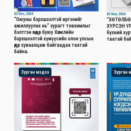
03 Dec, 2024
05 Nov, 2024
“Оюуны бэрхшээлтэй иргэнийг
“ХӨТӨЛБӨ
ажиллуулах нь” зурагт товхимлыг
ХҮРСЭН ҮР
бэлтгэн өнөөдөр буюу Хөгжлийн
бүхний хү
бэрхшээлтэй хүмүүсийн олон улсын
таатай бай
өдөр хуваалцаж байгаадаа таатай
байна.
Зурган мэдээ
Зурган 