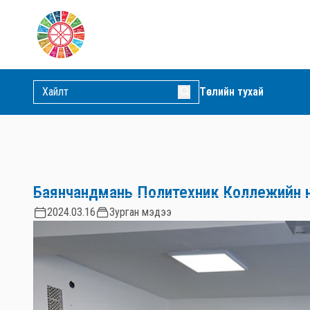
Төслийн тухай
Баянчандмань Политехник Коллежийн 
2024.03.16
Зурган мэдээ