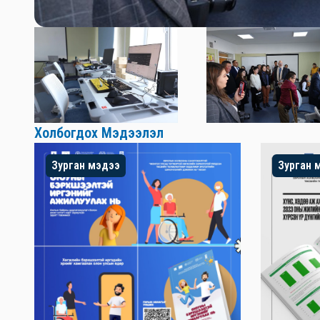
Холбогдох Мэдээлэл
Зурган мэдээ
Зурган 