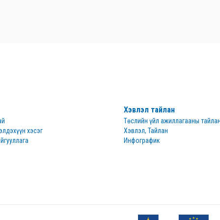
Хэвлэл тайлан
ай
Төслийн үйл ажиллагааны тайла
элдэхүүн хэсэг
Хэвлэл, Тайлан
йгууллага
Инфографик