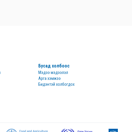
Бусад холбоос
н
Мэдээ мэдээлэл
Арга хэмжээ
Бидэнтэй холбогдох