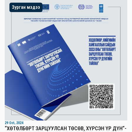
Зурган мэдээ
29 Oct, 2024
“ХӨТӨЛБӨРТ ЗАРЦУУЛСАН ТӨСӨВ, ХҮРСЭН ҮР ДҮН”-