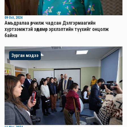
09 Oct, 2024
Амьдралаа өөрчилж чадсан Дэлгэрмаагийн
хүртээмжтэй хөдөлмөр эрхлэлтийн түүхийг онцолж
байна
Зурган мэдээ