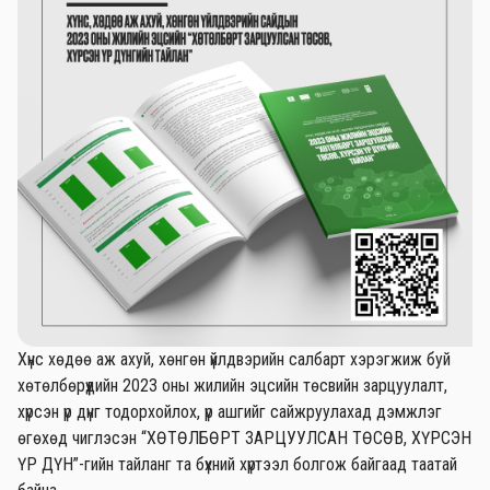
Хүнс хөдөө аж ахуй, хөнгөн үйлдвэрийн салбарт хэрэгжиж буй
хөтөлбөрүүдийн 2023 оны жилийн эцсийн төсвийн зарцуулалт,
хүрсэн үр дүнг тодорхойлох, үр ашгийг сайжруулахад дэмжлэг
өгөхөд чиглэсэн “ХӨТӨЛБӨРТ ЗАРЦУУЛСАН ТӨСӨВ, ХҮРСЭН
ҮР ДҮН”-гийн тайланг та бүхний хүртээл болгож байгаад таатай