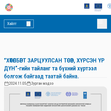
“ХӨТӨЛБӨРТ ЗАРЦУУЛСАН ТӨСӨВ, ХҮРСЭН ҮР
ДҮН”-гийн тайланг та бүхний хүртээл
болгож байгаад таатай байна.
2024.11.05
Зурган мэдээ