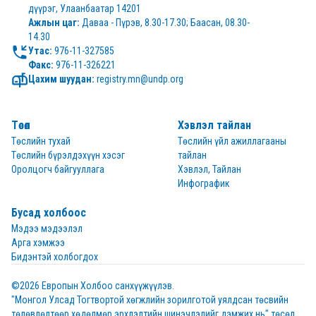
дүүрэг, Улаанбаатар 14201
Ажлын цаг:
 Даваа - Пүрэв, 8.30-17.30; Баасан, 08.30-
14.30
Утас:
Факс:
 976-11-326221
Цахим шуудан:
 registry.mn@undp.org
Төсөл
Хэвлэл тайлан
Төслийн тухай
Төслийн үйл ажиллагааны
Төслийн бүрэлдэхүүн хэсэг
тайлан
Оролцогч байгууллага
Хэвлэл, Тайлан
Инфографик
Бусад холбоос
Мэдээ мэдээлэл
Арга хэмжээ
Бидэнтэй холбогдох
©2026 Европын Холбоо санхүүжүүлэв.  

"Монгол Улсад Тогтвортой хөгжлийн зорилготой уялдсан төсвийн 
төлөвлөлтөөр хөдөлмөр эрхлэлтийн шинэчлэлийг дэмжих нь" төсөл