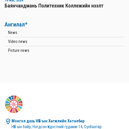
16 Mar, 2024
Баянчандмань Политехник Коллежийн нээлт
Ангилал*
News
Video news
Picture news
Монгол дахь НҮБ-ын Хөгжлийн Хөтөлбөр
НҮБ-ын байр, Нэгдсэн Үндэстний гудамж-14, Сүхбаатар 