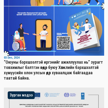
03 Dec, 2024
“Оюуны бэрхшээлтэй иргэнийг ажиллуулах нь” зурагт
товхимлыг бэлтгэн өнөөдөр буюу Хөгжлийн бэрхшээлтэй
хүмүүсийн олон улсын өдөр хуваалцаж байгаадаа
таатай байна.
Зурган мэдээ