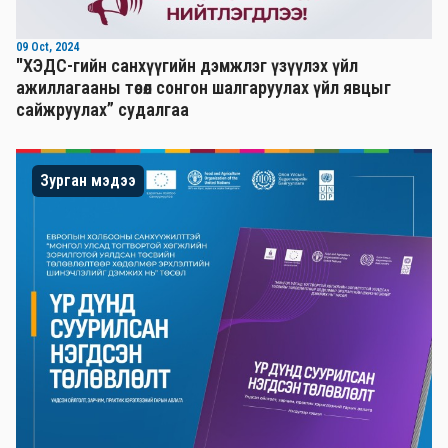
09 Oct, 2024
"ХЭДС-гийн санхүүгийн дэмжлэг үзүүлэх үйл
ажиллагааны төсөл сонгон шалгаруулах үйл явцыг
сайжруулах” судалгаа
Зурган мэдээ