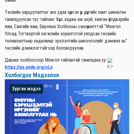
байна.
Төсвийн зарцуулалтыг анх удаа хүрсэн үр дүнгийн хамт шинжлэн
танилцуулсан тус тайланг Хүнс хөдөө аж ахуй, хөнгөн үйлдвэрийн
яам, Сангийн яам, Европын Холбооны санхүүжилттэй “Монгол
Улсад Тогтвортой хөгжлийн зорилготой уялдсан төсвийн
төлөвлөлтөөр хөдөлмөр эрхлэлтийн шинэчлэлийг дэмжих нь”
төслийн дэмжлэгтэйгээр боловсруулав.
Дараах холбоосоор Монгол тайлантай танилцана уу
https://go.undp.org/oLn
Холбогдох Мэдээлэл
Зурган мэдээ