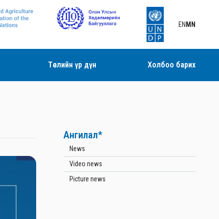
EN
MN
Төслийн үр дүн
Холбоо барих
Ангилал*
News
Video news
Picture news