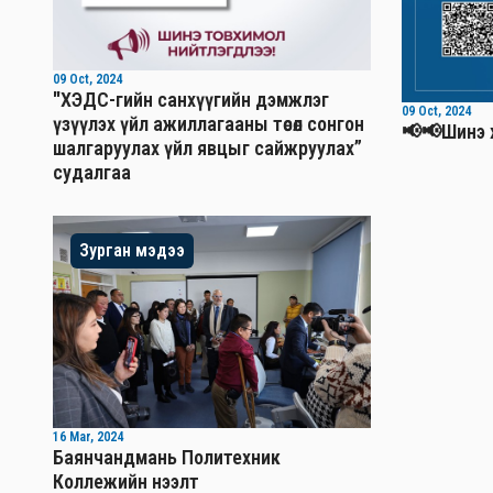
09 Oct, 2024
"ХЭДС-гийн санхүүгийн дэмжлэг
09 Oct, 2024
үзүүлэх үйл ажиллагааны төсөл сонгон
📢📢Шинэ 
шалгаруулах үйл явцыг сайжруулах”
судалгаа
Зурган мэдээ
16 Mar, 2024
Баянчандмань Политехник
Коллежийн нээлт