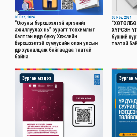
03 Dec, 2024
05 Nov, 2024
“Оюуны бэрхшээлтэй иргэнийг
“ХӨТӨЛБӨ
ажиллуулах нь” зурагт товхимлыг
ХҮРСЭН ҮР
бэлтгэн өнөөдөр буюу Хөгжлийн
бүхний хү
бэрхшээлтэй хүмүүсийн олон улсын
таатай бай
өдөр хуваалцаж байгаадаа таатай
байна.
Зурган мэдээ
Зурган 