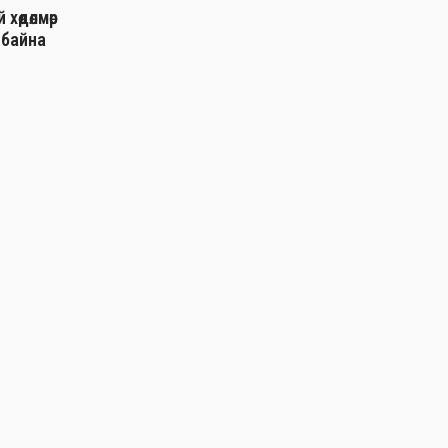
хөдөлмөр
 байна