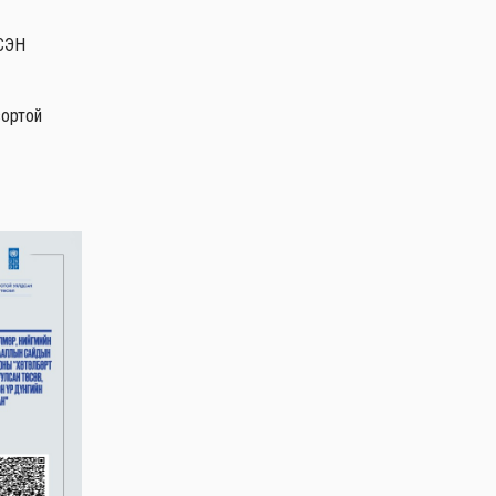
ДСЭН
вортой