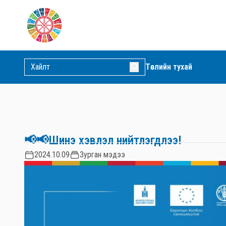
Төслийн тухай
📢📢Шинэ хэвлэл нийтлэгдлээ!
2024.10.09
Зурган мэдээ