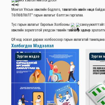
Шинэ хэвлэл нийтлэгдлээ!
Монгол Улсын хөгжлийн бодлого, төлөвлөлтийн өнөөгийн нөхцө
ТӨЛӨВЛӨЛТ” гарын авлагыг бэлтгэн гаргалаа.
Тус гарын авлагыг Европын Холбооны
санхүүжилттэйгэ
хөгжлийн зорилготой уялдсан төсвийн төлөвлөлтөөр хөдөлмөр эрх
QR код эсвэл дараах холбоосоор гарын авлагатай танилцана
Холбогдох Мэдээлэл
Зурган мэдээ
Зурган 