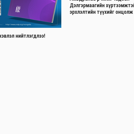
Дэлгэрмаагийн хүртээмжтэй 
эрхлэлтийн түүхийг онцолж
хэвлэл нийтлэгдлээ!