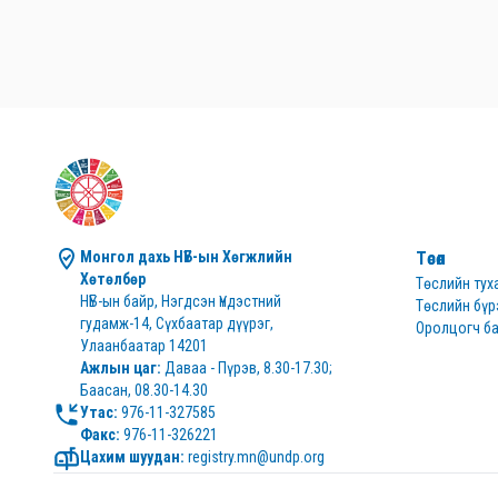
Монгол дахь НҮБ-ын Хөгжлийн 
Төсөл
Хөтөлбөр
Төслийн тух
НҮБ-ын байр, Нэгдсэн Үндэстний 
Төслийн бүр
гудамж-14, Сүхбаатар дүүрэг, 
Оролцогч ба
Улаанбаатар 14201
Ажлын цаг:
 Даваа - Пүрэв, 8.30-17.30; 
Баасан, 08.30-14.30
Утас:
Факс:
 976-11-326221
Цахим шуудан:
 registry.mn@undp.org