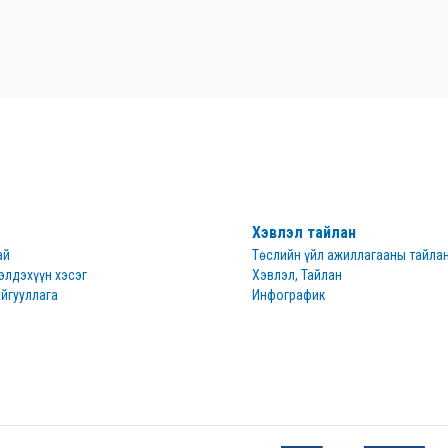
Хэвлэл тайлан
ай
Төслийн үйл ажиллагааны тайла
элдэхүүн хэсэг
Хэвлэл, Тайлан
йгууллага
Инфографик