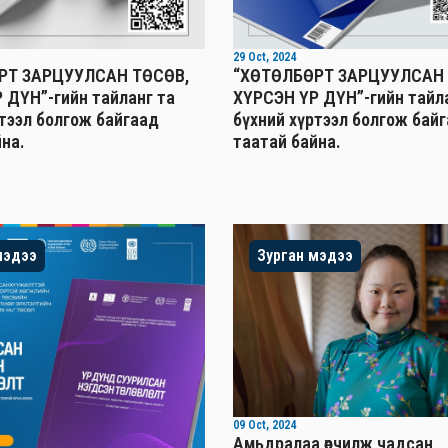
29 Oct, 2024
РТ ЗАРЦУУЛСАН ТӨСӨВ,
“ХӨТӨЛБӨРТ ЗАРЦУУЛСАН 
 ДҮН”-гийн тайланг та
ХҮРСЭН ҮР ДҮН”-гийн тайл
ртээл болгож байгаад
бүхний хүртээл болгож бай
на.
таатай байна.
мэдээ
Зурган мэдээ
09 Oct, 2024
Амьдралаа өөрчилж чадсан