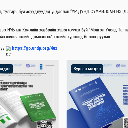
л байдал, тулгарч буй асуудлуудад үндэслэн “ҮР ДҮНД СУУРИЛСАН НЭГ
эр НҮБ-ын Хөгжлийн хөтөлбөрийн хэрэгжүүлж буй “Монгол Улсад Тогт
лэлтийн шинэчлэлийг дэмжих нь” төслийн хүрээнд боловсруулав.
 уу
https://go.undp.org/4uz
мэдээ
Зурган мэдээ