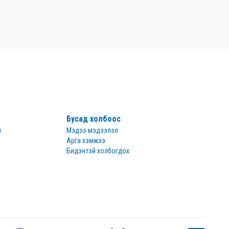
Бусад холбоос
н
Мэдээ мэдээлэл
Арга хэмжээ
Бидэнтэй холбогдох