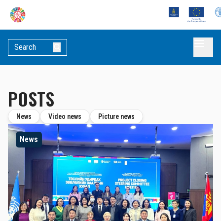
POSTS
News
Video news
Picture news
News