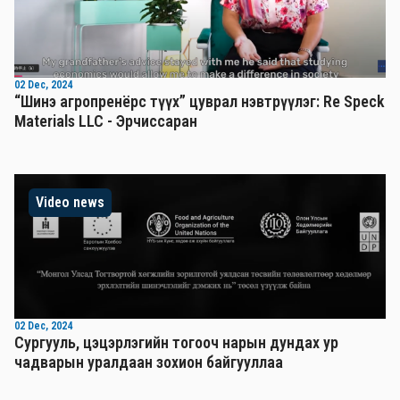
02 Dec, 2024
“Шинэ агропренёрс түүх” цуврал нэвтрүүлэг: Re Speck
Materials LLC - Эрчиссаран
Video news
02 Dec, 2024
Сургууль, цэцэрлэгийн тогооч нарын дундах ур
чадварын уралдаан зохион байгууллаа