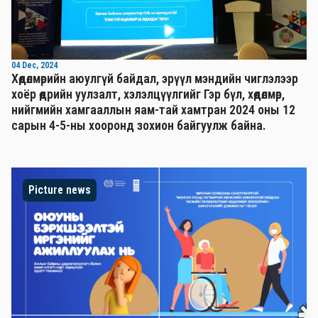
04 Dec, 2024
Хөдөлмөрийн аюулгүй байдал, эрүүл мэндийн чиглэлээр
хоёр өдрийн уулзалт, хэлэлцүүлгийг Гэр бүл, хөдөлмөр,
нийгмийн хамгааллын яам-тай хамтран 2024 оны 12
сарын 4-5-ны хооронд зохион байгуулж байна.
Picture news