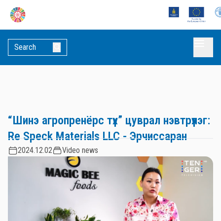
“Шинэ агропренёрс түүх” цуврал нэвтрүүлэг:
Re Speck Materials LLC - Эрчиссаран
2024.12.02
Video news