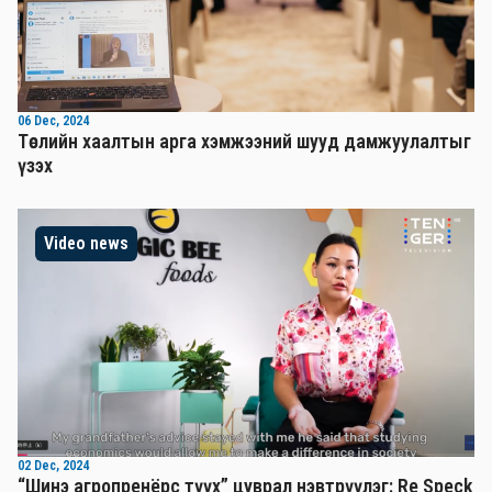
06 Dec, 2024
Төслийн хаалтын арга хэмжээний шууд дамжуулалтыг
үзэх
Video news
02 Dec, 2024
“Шинэ агропренёрс түүх” цуврал нэвтрүүлэг: Re Speck