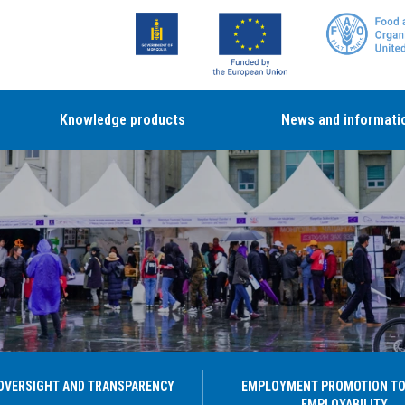
Knowledge products
News and informati
OVERSIGHT AND TRANSPARENCY
EMPLOYMENT PROMOTION TO
EMPLOYABILITY