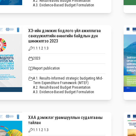
A.2. Result-Based Budget Presentation
A.3. Evidence-Based Budget Formulation
ХЭ-ийн дэмжих бодлого үйл ажиллагаа
санхүүжилтийн өнөөгийн байдлын дүн
шинжилгээ 2023
1.1 1.2 1.3
2023
Report publication
A.1. Results-Informed strategic budgeting Mid-
Term Expenditure Framework (MTEF)
A.2. Result-Based Budget Presentation
A.3. Evidence-Based Budget Formulation
ХАА дэмжлэг урамшууллын судалгааны
тайлан
1.1 1.2 1.3