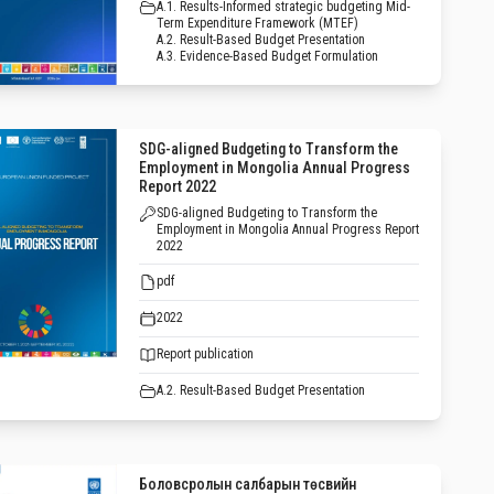
A.1. Results-Informed strategic budgeting Mid-
Term Expenditure Framework (MTEF)
A.2. Result-Based Budget Presentation
A.3. Evidence-Based Budget Formulation
SDG-aligned Budgeting to Transform the
Employment in Mongolia Annual Progress
Report 2022
SDG-aligned Budgeting to Transform the
Employment in Mongolia Annual Progress Report
2022
pdf
2022
Report publication
A.2. Result-Based Budget Presentation
Боловсролын салбарын төсвийн