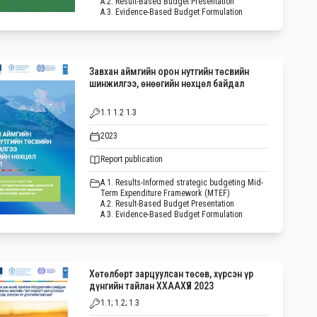
A.2. Result-Based Budget Presentation
A.3. Evidence-Based Budget Formulation
Завхан аймгийн орон нутгийн төсвийн
шинжилгээ, өнөөгийн нөхцөл байдал
1.1 1.2 1.3
2023
Report publication
A.1. Results-Informed strategic budgeting Mid-
Term Expenditure Framework (MTEF)
A.2. Result-Based Budget Presentation
A.3. Evidence-Based Budget Formulation
Хөтөлбөрт зарцуулсан төсөв, хүрсэн үр
дүнгийн тайлан ХХААХҮЯ 2023
1.1; 1.2; 1.3