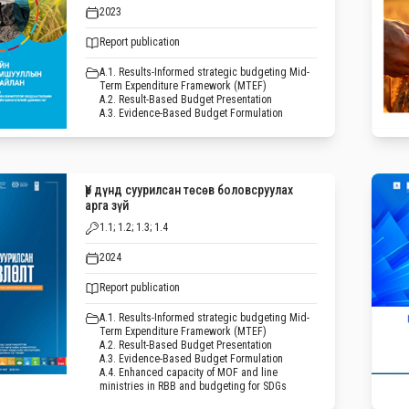
2023
Report publication
A.1. Results-Informed strategic budgeting Mid-
Term Expenditure Framework (MTEF)
A.2. Result-Based Budget Presentation
A.3. Evidence-Based Budget Formulation
Үр дүнд суурилсан төсөв боловсруулах
арга зүй
1.1; 1.2; 1.3; 1.4
2024
Report publication
A.1. Results-Informed strategic budgeting Mid-
Term Expenditure Framework (MTEF)
A.2. Result-Based Budget Presentation
A.3. Evidence-Based Budget Formulation
A.4. Enhanced capacity of MOF and line
ministries in RBB and budgeting for SDGs