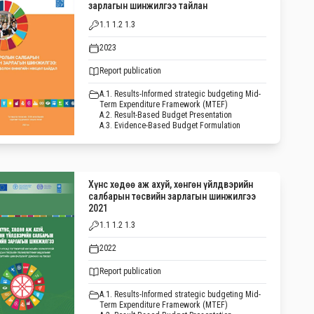
зарлагын шинжилгээ тайлан
1.1 1.2 1.3
2023
Report publication
A.1. Results-Informed strategic budgeting Mid-
Term Expenditure Framework (MTEF)
A.2. Result-Based Budget Presentation
A.3. Evidence-Based Budget Formulation
Хүнс хөдөө аж ахуй, хөнгөн үйлдвэрийн
салбарын төсвийн зарлагын шинжилгээ
2021
1.1 1.2 1.3
2022
Report publication
A.1. Results-Informed strategic budgeting Mid-
Term Expenditure Framework (MTEF)