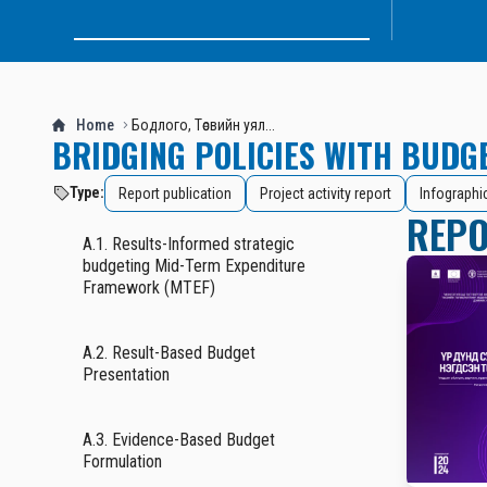
Home
Бодлого, Төсвийн уял...
BRIDGING POLICIES WITH BUDG
Type:
Report publication
Project activity report
Infographi
REPO
A.1. Results-Informed strategic
budgeting Mid-Term Expenditure
Framework (MTEF)
A.2. Result-Based Budget
Presentation
A.3. Evidence-Based Budget
Formulation