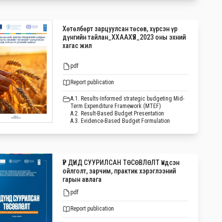
Хөтөлбөрт зарцуулсан төсөв, хүрсэн үр
дүнгийн тайлан_ХХААХҮЯ_2023 оны эхний
хагас жил
pdf
Report publication
A.1. Results-Informed strategic budgeting Mid-
Term Expenditure Framework (MTEF)
A.2. Result-Based Budget Presentation
A.3. Evidence-Based Budget Formulation
ҮР ДҮНД СУУРИЛСАН ТӨСӨВЛӨЛТ Үндсэн
ойлголт, зарчим, практик хэрэглээний
гарын авлага
pdf
Report publication