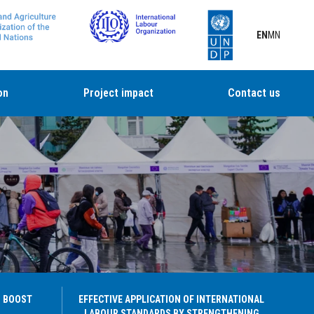
EN
MN
on
Project impact
Contact us
 BOOST
EFFECTIVE APPLICATION OF INTERNATIONAL
LABOUR STANDARDS BY STRENGTHENING