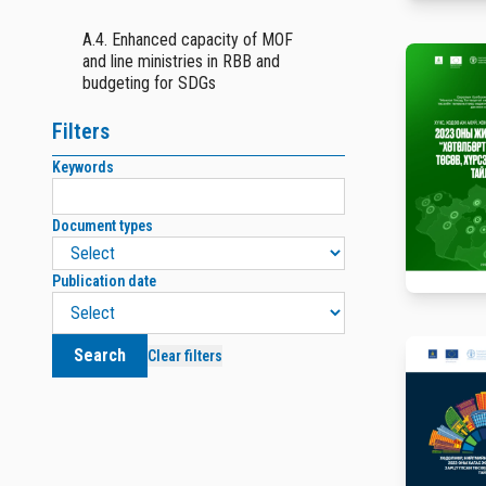
A.4. Enhanced capacity of MOF
and line ministries in RBB and
budgeting for SDGs
Filters
Keywords
Document types
Publication date
Search
Clear filters