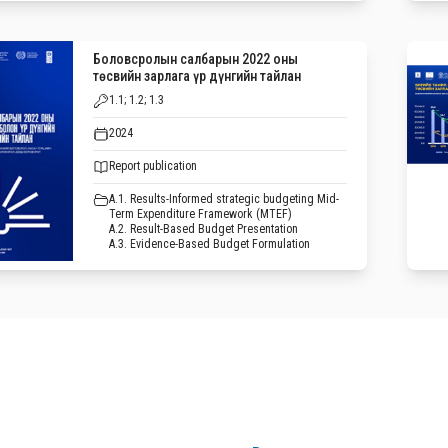
Боловсролын салбарын 2022 оны
төсвийн зарлага үр дүнгийн тайлан
1.1; 1.2; 1.3
2024
Report publication
A.1. Results-Informed strategic budgeting Mid-
Term Expenditure Framework (MTEF)
A.2. Result-Based Budget Presentation
A.3. Evidence-Based Budget Formulation