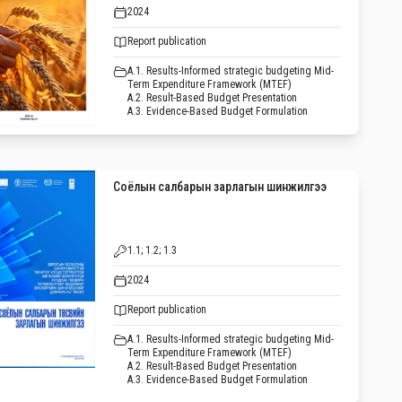
2024
Report publication
A.1. Results-Informed strategic budgeting Mid-
Term Expenditure Framework (MTEF)
A.2. Result-Based Budget Presentation
A.3. Evidence-Based Budget Formulation
Соёлын салбарын зарлагын шинжилгээ
1.1; 1.2; 1.3
2024
Report publication
A.1. Results-Informed strategic budgeting Mid-
Term Expenditure Framework (MTEF)
A.2. Result-Based Budget Presentation
A.3. Evidence-Based Budget Formulation