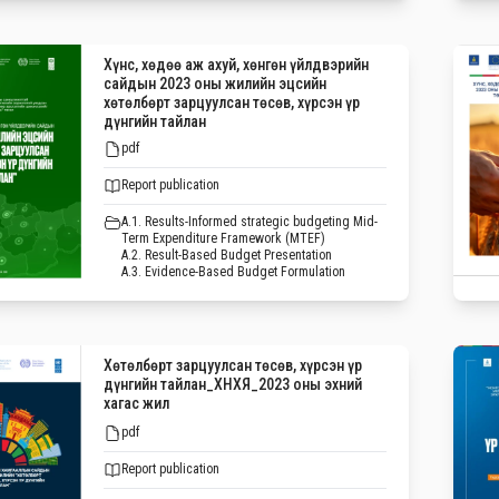
Хүнс, хөдөө аж ахуй, хөнгөн үйлдвэрийн
сайдын 2023 оны жилийн эцсийн
хөтөлбөрт зарцуулсан төсөв, хүрсэн үр
дүнгийн тайлан
pdf
Report publication
A.1. Results-Informed strategic budgeting Mid-
Term Expenditure Framework (MTEF)
A.2. Result-Based Budget Presentation
A.3. Evidence-Based Budget Formulation
Хөтөлбөрт зарцуулсан төсөв, хүрсэн үр
дүнгийн тайлан_ХНХЯ_2023 оны эхний
хагас жил
pdf
Report publication