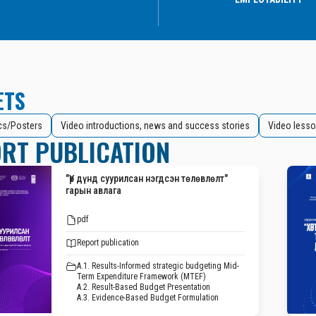
ETS
cs/Posters
Video introductions, news and success stories
Video lesso
RT PUBLICATION
"Үр дүнд суурилсан нэгдсэн төлөвлөлт"
гарын авлага
pdf
Report publication
A.1. Results-Informed strategic budgeting Mid-
Term Expenditure Framework (MTEF)
A.2. Result-Based Budget Presentation
A.3. Evidence-Based Budget Formulation