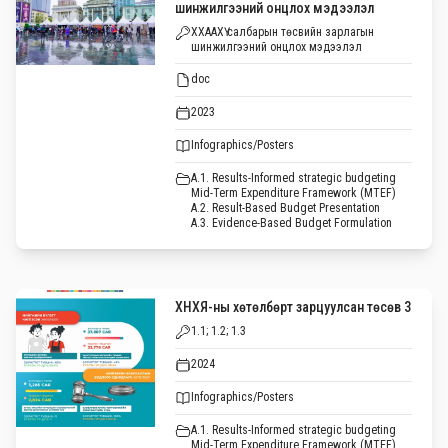
шинжилгээний онцлох мэдээлэл
ХХААХҮ салбарын төсвийн зарлагын
шинжилгээний онцлох мэдээлэл
doc
2023
Infographics/Posters
A.1. Results-Informed strategic budgeting
Mid-Term Expenditure Framework (MTEF)
A.2. Result-Based Budget Presentation
A.3. Evidence-Based Budget Formulation
ХНХЯ-ны хөтөлбөрт зарцуулсан төсөв 3
1.1; 1.2; 1.3
2024
Infographics/Posters
A.1. Results-Informed strategic budgeting
Mid-Term Expenditure Framework (MTEF)