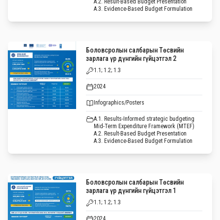
A.2. Result-Based Budget Presentation
A.3. Evidence-Based Budget Formulation
Боловсролын салбарын Төсвийн
зарлага үр дүнгийн гүйцэтгэл 2
1.1; 1.2; 1.3
2024
Infographics/Posters
A.1. Results-Informed strategic budgeting
Mid-Term Expenditure Framework (MTEF)
A.2. Result-Based Budget Presentation
A.3. Evidence-Based Budget Formulation
Боловсролын салбарын Төсвийн
зарлага үр дүнгийн гүйцэтгэл 1
1.1; 1.2; 1.3
2024