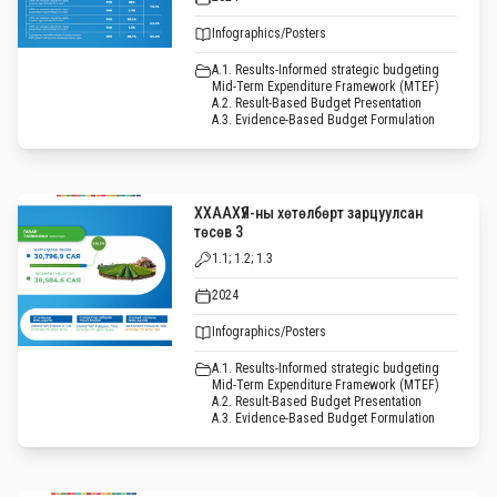
Infographics/Posters
A.1. Results-Informed strategic budgeting
Mid-Term Expenditure Framework (MTEF)
A.2. Result-Based Budget Presentation
A.3. Evidence-Based Budget Formulation
ХХААХҮЯ-ны хөтөлбөрт зарцуулсан
төсөв 3
1.1; 1.2; 1.3
2024
Infographics/Posters
A.1. Results-Informed strategic budgeting
Mid-Term Expenditure Framework (MTEF)
A.2. Result-Based Budget Presentation
A.3. Evidence-Based Budget Formulation