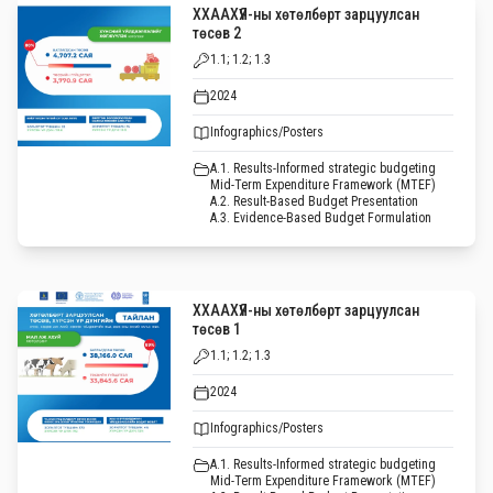
ХХААХҮЯ-ны хөтөлбөрт зарцуулсан
төсөв 2
1.1; 1.2; 1.3
2024
Infographics/Posters
A.1. Results-Informed strategic budgeting
Mid-Term Expenditure Framework (MTEF)
A.2. Result-Based Budget Presentation
A.3. Evidence-Based Budget Formulation
ХХААХҮЯ-ны хөтөлбөрт зарцуулсан
төсөв 1
1.1; 1.2; 1.3
2024
Infographics/Posters
A.1. Results-Informed strategic budgeting
Mid-Term Expenditure Framework (MTEF)